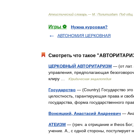
Атеистический
словарь
.—
М
.
:
Политиздат
.
Под
общ
Игры ⚽
Нужна курсовая?
АВТОНОМИЯ ЦЕРКОВНАЯ
Смотреть что такое "АВТОРИТАРИ
ЦЕРКОВНЫЙ АВТОРИТАРИЗМ
— (от лат.
управления, предполагающая безоговороч
клиру …
Юридическая энциклопедия
Государство
— (Country) Государство эт
целостность, гарантирующая права и своб
государства, форма государственного п
Вонсяцкий, Анастасий Андреевич
— Ана
АТЕИЗМ
— (греч. а отрицание и theos Бо
учение. А., с одной стороны, постулирует 