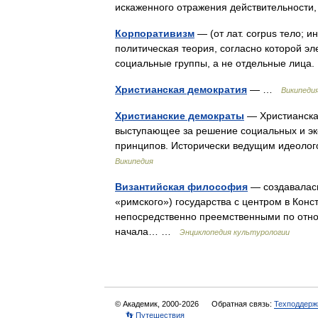
искаженного отражения действительности
Корпоративизм
— (от лат. corpus тело; и
политическая теория, согласно которой 
социальные группы, а не отдельные лиц
Христианская демократия
— …
Википеди
Христианские демократы
— Христианская
выступающее за решение социальных и эк
принципов. Исторически ведущим идеоло
Википедия
Византийская философия
— создавалась
«римского») государства с центром в Кон
непосредственно преемственными по отно
начала… …
Энциклопедия культурологии
© Академик, 2000-2026
Обратная связь:
Техподдерж
👣 Путешествия