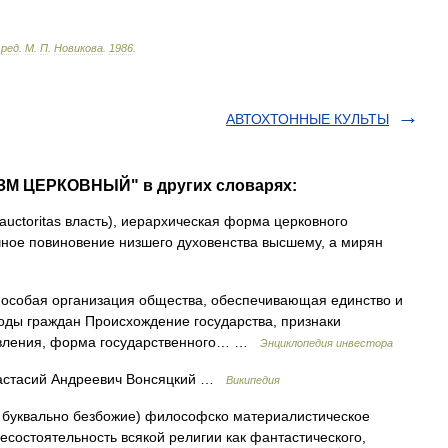
.
ред
.
М
.
П
.
Новикова
.
1986
.
АВТОХТОННЫЕ КУЛЬТЫ
ЗМ ЦЕРКОВНЫЙ" в других словарях:
 auctoritas власть), иерархическая форма церковного
ное повиновение низшего духовенства высшему, а мирян
о особая организация общества, обеспечивающая единство и
оды граждан Происхождение государства, признаки
равления, форма государственного… …
Энциклопедия инвестора
стасий Андреевич Вонсяцкий …
Википедия
г; буквально безбожие) философско материалистическое
несостоятельность всякой религии как фантастического,