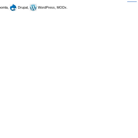
omla,
Drupal,
WordPress, MODx.