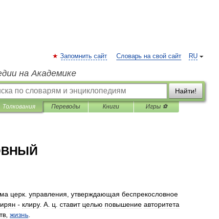
Запомнить сайт
Словарь на свой сайт
RU
едии на Академике
Найти!
Толкования
Переводы
Книги
Игры ⚽
ОВНЫЙ
ма
церк
.
управления
,
утверждающая
беспрекословное
ирян
-
клиру
.
А
.
ц
.
ставит
целью
повышение
авторитета
тв
,
жизнь
.