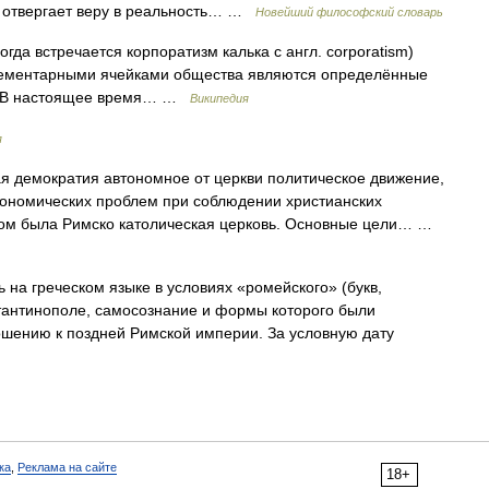
, отвергает веру в реальность… …
Новейший философский словарь
ногда встречается корпоратизм калька с англ. corporatism)
элементарными ячейками общества являются определённые
а. В настоящее время… …
Википедия
я
 демократия автономное от церкви политическое движение,
ономических проблем при соблюдении христианских
гом была Римско католическая церковь. Основные цели… …
 на греческом языке в условиях «ромейского» (букв,
стантинополе, самосознание и формы которого были
шению к поздней Римской империи. За условную дату
ка
,
Реклама на сайте
18+