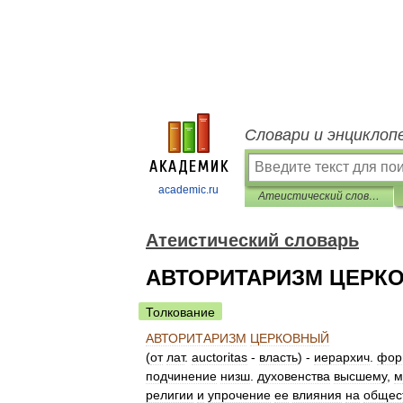
Словари и энциклоп
academic.ru
Атеистический словарь
Атеистический словарь
АВТОРИТАРИЗМ ЦЕРК
Толкование
АВТОРИТАРИЗМ
ЦЕРКОВНЫЙ
(
от
лат
.
auctoritas
-
власть
) -
иерархич
.
фор
подчинение
низш
.
духовенства
высшему
,
м
религии
и
упрочение
ее
влияния
на
общес