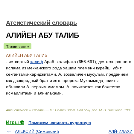
Атеистический словарь
АЛИЙЕН АБУ ТАЛИБ
Толкование
АЛИЙЕН АБУ ТАЛИБ
- четвертый
халиф
Араб. халифата (656-661), деятель раннего
ислама из мекканского рода хашим племени курейш; убит
секгантами-хариджитами. А. возвеличен мусульм. преданием
как двоюродный брат и зять пророка Мухаммеда, шииты
объявили А. первым имамом. А. почитается как божество
исмаилитами и алиилахами.
Атеистический словарь.— М.: Политиздат
.
Под общ. ред. М. П. Новикова
.
1986
.
Игры ⚽
Поможем написать курсовую
АЛЕКСИЙ (Симанский
АЛЙ-ИЛАХИ