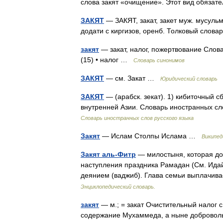
слова закят «очищение». Этот вид обяз
ЗАКЯТ
— ЗАКЯТ, закат, закет муж. мусульм
додати с киргизов, оренб. Толковый слова
закят
— закат, налог, пожертвование Словар
(15) • налог …
Словарь синонимов
ЗАКЯТ
— см. Закат …
Юридический словарь
ЗАКЯТ
— (арабск. зекат). 1) кибиточный с
внутренней Азии. Словарь иностранных сл
Словарь иностранных слов русского языка
Закят
— Ислам Столпы Ислама …
Википед
Закят аль-Фитр
— милостыня, которая д
наступления праздника Рамадан (См. Идай
деянием (ваджиб). Глава семьи выплачив
Энциклопедический словарь.
закят
— м.; = закат Очистительный налог 
содержание Мухаммеда, а ныне доброволь