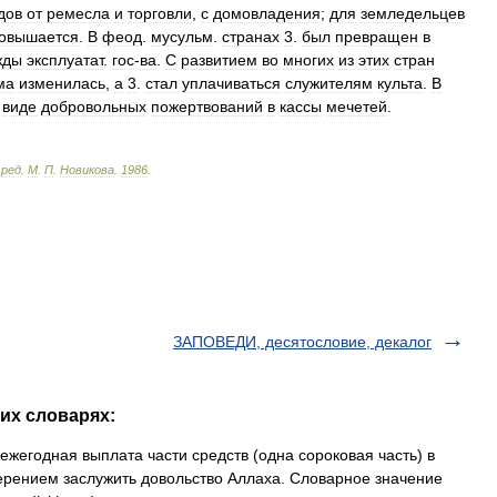
дов
от
ремесла
и
торговли
,
с
домовладения
;
для
земледельцев
овышается
.
В
феод
.
мусульм
.
странах
3
.
был
превращен
в
жды
эксплуатат
.
гос
-
ва
.
С
развитием
во
многих
из
этих
стран
ма
изменилась
,
а
3
.
стал
уплачиваться
служителям
культа
.
В
виде
добровольных
пожертвований
в
кассы
мечетей
.
.
ред
.
М
.
П
.
Новикова
.
1986
.
ЗАПОВЕДИ, десятословие, декалог
их словарях:
жегодная выплата части средств (одна сороковая часть) в
рением заслужить довольство Аллаха. Словарное значение