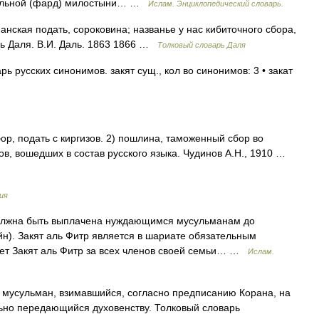
ательной (фард) милостыни… …
Ислам. Энциклопедический словарь.
анская подать, сороковина; названье у нас кибиточного сбора,
рь Даля. В.И. Даль. 1863 1866 …
Толковый словарь Даля
ь русских синонимов. закят сущ., кол во синонимов: 3 • закат
бор, подать с киргизов. 2) пошлина, таможенный сбор во
ов, вошедших в состав русского языка. Чудинов А.Н., 1910 …
ия
олжна быть выплачена нуждающимся мусульманам до
н). Закят аль Фитр является в шариате обязательным
ает Закят аль Фитр за всех членов своей семьи… …
Ислам.
с мусульман, взимавшийся, согласно предписанию Корана, на
но передающийся духовенству. Толковый словарь