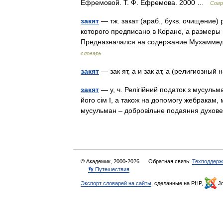
Ефремовой. Т. Ф. Ефремова. 2000 …
Совр
закят
— тж. закат (араб., букв. очищение)
которого предписано в Коране, а размеры
Предназначался на содержание Мухамме
словарь
закят
— зак ят, а и зак ат, а (религиозны
закят
— у, ч. Релігійний податок з мусул
його сім ї, а також на допомогу жебракам,
мусульман – добровільне подаяння духо
© Академик, 2000-2026
Обратная связь:
Техподдерж
👣 Путешествия
Экспорт словарей на сайты
, сделанные на PHP,
Jo