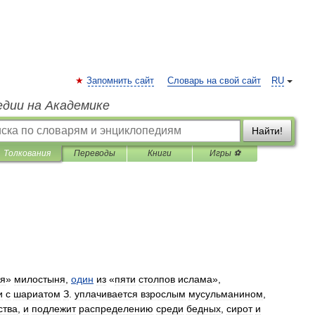
Запомнить сайт
Словарь на свой сайт
RU
едии на Академике
Найти!
Толкования
Переводы
Книги
Игры ⚽
ая
»
милостыня
,
один
из
«
пяти
столпов
ислама
»,
и
с
шариатом
З
.
уплачивается
взрослым
мусульманином
,
ства
,
и
подлежит
распределению
среди
бедных
,
сирот
и