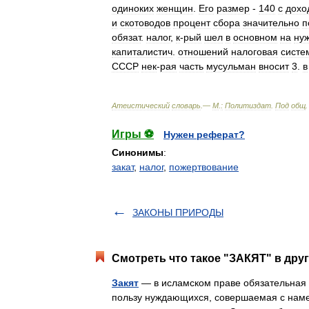
одиноких
женщин
.
Его
размер
-
140
с
дохо
и
скотоводов
процент
сбора
значительно
п
обязат
.
налог
,
к
-
рый
шел
в
основном
на
ну
капиталистич
.
отношений
налоговая
систе
СССР
нек
-
рая
часть
мусульман
вносит
3
.
в
Атеистический
словарь
.—
М
.
:
Политиздат
.
Под
общ
Игры ⚽
Нужен реферат?
Синонимы
:
закат
,
налог
,
пожертвование
ЗАКОНЫ ПРИРОДЫ
Смотреть что такое "ЗАКЯТ" в друг
Закят
— в исламском праве обязательная е
пользу нуждающихся, совершаемая с наме