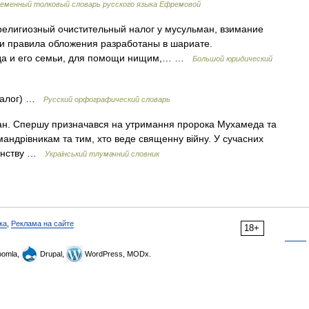
еменный толковый словарь русского языка Ефремовой
 религиозный очистительный налог у мусульман, взимание
 и правила обложения разработаны в шариате.
да и его семьи, для помощи нищим,… …
Большой юридический
й налог) …
Русский орфографический словарь
ьман. Спершу призначався на утримання пророка Мухамеда та
 мандрівникам та тим, хто веде священну війну. У сучасних
венству …
Український тлумачний словник
ка
,
Реклама на сайте
18+
omla,
Drupal,
WordPress, MODx.