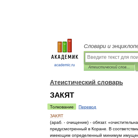
Словари и энциклоп
academic.ru
Атеистический словарь
Атеистический словарь
ЗАКЯТ
Толкование
Перевод
ЗАКЯТ
(
араб
. -
очищение
) -
обязат
. «
очистительн
предусмотренный
в
Коране
.
В
соответстви
имеющим
определенный
минимум
имуще