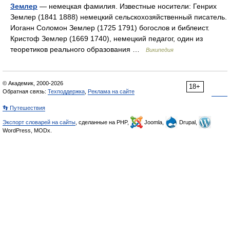
Землер
— немецкая фамилия. Известные носители: Генрих
Землер (1841 1888) немецкий сельскохозяйственный писатель.
Иоганн Соломон Землер (1725 1791) богослов и библеист.
Кристоф Землер (1669 1740), немецкий педагог, один из
теоретиков реального образования …
Википедия
© Академик, 2000-2026
18+
Обратная связь:
Техподдержка
,
Реклама на сайте
👣 Путешествия
Экспорт словарей на сайты
, сделанные на PHP,
Joomla,
Drupal,
WordPress, MODx.