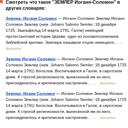
Смотреть что такое "ЗЕМЛЕР Иоганн-Соломон" в
других словарях:
Землер, Иоганн Соломон
— Иоганн Соломон Землер Иоганн
Соломон Землер (нем. Johann Salomo Semler; 18 декабря
1725, Заальфельд 14 марта 1791, Галле) немецкий
протестантский историк Церкви, один из основоположников
библейской критики. Землера называли отцом немецкого… …
Википедия
Землер Иоганн Соломон
— Иоганн Соломон Землер Иоганн
Соломон Землер (нем. Johann Salomo Semler; 18 декабря 1725
14 марта 1791) богослов. Воспитывался в Галле, в сиротском
доме. К строгой религиозности, вынесенной им из него,
присоединилось и критическое настроение… …
Википедия
Землер, Иоанн Соломон
— Иоганн Соломон Землер Иоганн
Соломон Землер (нем. Johann Salomo Semler; 18 декабря 1725
14 марта 1791) богослов. Воспитывался в Галле, в сиротском
доме. К строгой религиозности, вынесенной им из него,
присоединилось и критическое настроение… …
Википедия