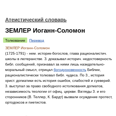
Атеистический словарь
ЗЕМЛЕР Иоганн-Соломон
Толкование
Перевод
ЗЕМЛЕР Иоганн-Соломон
(1725-1791) - нем. историк-богослов, глава рационалистич.
школы в лютеранстве. З. доказывал историч. недостоверность
библ. сообщений, признавал за ними лишь назидательно-
моральный смысл, отрицал
богодухновенность
Библии,
рационалистически толковал библ. чудеса. По 3., история
христ. догматики есть история ошибок, слабостей и суеверий.
3. выступал за право свободного истолкования догматов,
независимость теологии от офиц. церкви. Взгляды 3. и его
сторонников (В. Теллер, К. Бардт) вызвали осуждение протест,
ортодоксов и пиетистов.