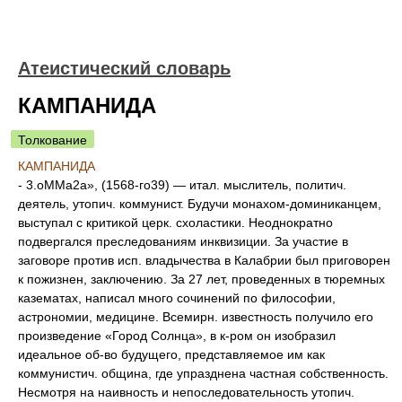
Атеистический словарь
КАМПАНИДА
Толкование
КАМПАНИДА
- 3.оММа2а», (1568-го39) — итал. мыслитель, политич.
деятель, утопич. коммунист. Будучи монахом-доминиканцем,
выступал с критикой церк. схоластики. Неоднократно
подвергался преследованиям инквизиции. За участие в
заговоре против исп. владычества в Калабрии был приговорен
к пожизнен, заключению. За 27 лет, проведенных в тюремных
казематах, написал много сочинений по философии,
астрономии, медицине. Всемирн. известность получило его
произведение «Город Солнца», в к-ром он изобразил
идеальное об-во будущего, представляемое им как
коммунистич. община, где упразднена частная собственность.
Несмотря на наивность и непоследовательность утопич.