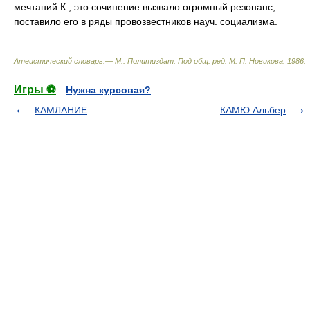
мечтаний К., это сочинение вызвало огромный резонанс,
поставило его в ряды провозвестников науч. социализма.
Атеистический словарь.— М.: Политиздат
.
Под общ. ред. М. П. Новикова
.
1986
.
Игры ⚽
Нужна курсовая?
КАМЛАНИЕ
КАМЮ Альбер