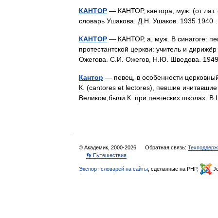
КАНТОР
— КАНТОР, кантора, муж. (от лат. 
словарь Ушакова. Д.Н. Ушаков. 1935 194
КАНТОР
— КАНТОР, а, муж. В синагоге: пе
протестантской церкви: учитель и дирижёр х
Ожегова. С.И. Ожегов, Н.Ю. Шведова. 19
Кантор
— певец, в особенности церковный,
К. (cantores et lectores), певшие ичитавши
Великом,были К. при певческих школах. В
© Академик, 2000-2026
Обратная связь:
Техподдерж
👣 Путешествия
Экспорт словарей на сайты
, сделанные на PHP,
Jo