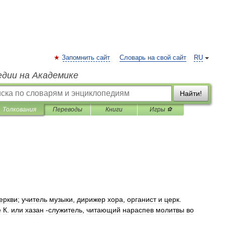
Запомнить сайт
Словарь на свой сайт
RU
едии на Академике
Найти!
Толкования
Переводы
Книги
Игры ⚽
еркви
;
учитель
музыки
,
дирижер
хора
,
органист
и
церк
.
е
К
.
или
хазан
-
служитель
,
читающий
нараспев
молитвы
во