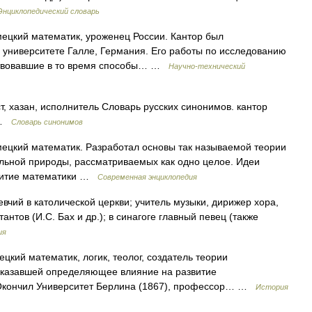
Энциклопедический словарь
емецкий математик, уроженец России. Кантор был
 университете Галле, Германия. Его работы по исследованию
ствовавшие в то время способы… …
Научно-технический
т, хазан, исполнитель Словарь русских синонимов. кантор
• …
Словарь синонимов
емецкий математик. Разработал основы так называемой теории
льной природы, рассматриваемых как одно целое. Идеи
звитие математики …
Современная энциклопедия
евчий в католической церкви; учитель музыки, дирижер хора,
антов (И.С. Бах и др.); в синагоге главный певец (также
ия
ецкий математик, логик, теолог, создатель теории
оказавшей определяющее влияние на развитие
. Окончил Университет Берлина (1867), профессор… …
История