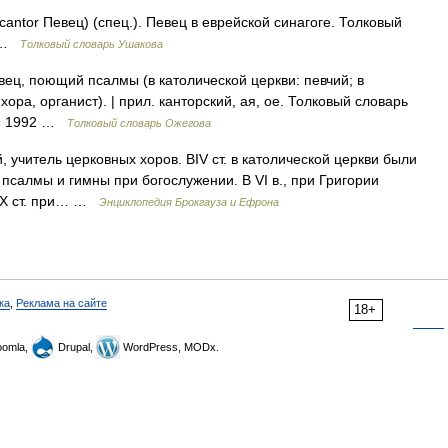
cantor Певец) (спец.). Певец в еврейской синагоге. Толковый
0 …
Толковый словарь Ушакова
вец, поющий псалмы (в католической церкви: певчий; в
ора, органист). | прил. канторский, ая, ое. Толковый словарь
49 1992 …
Толковый словарь Ожегова
 учитель церковных хоров. ВIV ст. в католической церкви были
е псалмы и гимны при богослужении. В VI в., при Григории
 IX ст. при… …
Энциклопедия Брокгауза и Ефрона
ка
,
Реклама на сайте
18+
omla,
Drupal,
WordPress, MODx.