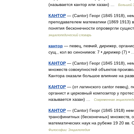
(называется кантор или хазан) …
Большой 
КАНТОР
— (Cantor) Георг (1845 1918), н
преподавателем математики (1869 1913) в
понятия бесконечности опровергли суще
энциклопедический словарь
кантор
— певец, певчий, дирижер, органис
сущ., кол во синонимов: 7 • дирижер (7) 
КАНТОР
— (Cantor) Георг (1845 1918), н
множеств совокупностей объектов произво
Кантора оказали большое влияние на ра
КАНТОР
— (от латинского cantor певец), п
органист и церковный композитор у протест
называется хазан) …
Современная энциклопед
КАНТОР
— (Cantor) Георг (1845 1918) нем
трансфинитных (бесконечных) множеств, 
математических наук на рубеже 19 20 вв
Философии: Энциклопедия