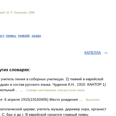
.
ред
.
М
.
П
.
Новикова
.
1986
.
ст
,
певец
,
певчий
,
хазан
КАПЕЛЛА
угих словарях:
 1) учитель пения в соборных училищах. 2) певчий в еврейской
дших в состав русского языка. Чудинов А.Н., 1910. КАНТОР 1)
2) школьный… …
Словарь иностранных слов русского языка
ия: 6 апреля 1915(19150406) Место рождения …
Википедия
 католической церкви; учитель музыки, дирижер хора, органист
 С. Бах и др.). В еврейской синагоге главный певец