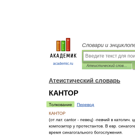
Словари и энциклоп
academic.ru
Атеистический словарь
Атеистический словарь
КАНТОР
Толкование
Перевод
КАНТОР
(
от
лат
.
cantor
-
певец
) -
певчий
в
католич
.
ц
композитор
у
протестантов
.
В
евр
.
синагог
время
синагогального
богослужения
.