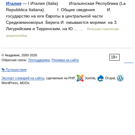
Италия
— I Италия (Italia) Итальянская Республика (La
Repubblica Italiana). I. Общие сведения И.
государство на юге Европы в центральной части
Средиземноморья. Берега И. омываются морями: на З.
Лигурийским и Тирренским, на Ю.… …
Большая советская
энциклопедия
© Академик, 2000-2026
18+
Обратная связь:
Техподдержка
,
Реклама на сайте
👣 Путешествия
Экспорт словарей на сайты
, сделанные на PHP,
Joomla,
Drupal,
WordPress, MODx.