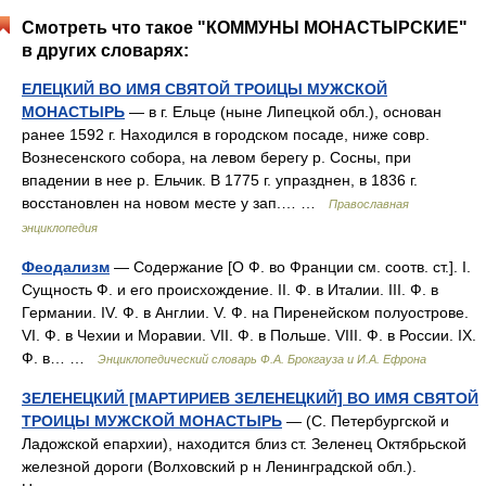
Смотреть что такое "КОММУНЫ МОНАСТЫРСКИЕ"
в других словарях:
ЕЛЕЦКИЙ ВО ИМЯ СВЯТОЙ ТРОИЦЫ МУЖСКОЙ
МОНАСТЫРЬ
— в г. Ельце (ныне Липецкой обл.), основан
ранее 1592 г. Находился в городском посаде, ниже совр.
Вознесенского собора, на левом берегу р. Сосны, при
впадении в нее р. Ельчик. В 1775 г. упразднен, в 1836 г.
восстановлен на новом месте у зап.… …
Православная
энциклопедия
Феодализм
— Содержание [О Ф. во Франции см. соотв. ст.]. I.
Сущность Ф. и его происхождение. II. Ф. в Италии. III. Ф. в
Германии. IV. Ф. в Англии. V. Ф. на Пиренейском полуострове.
VI. Ф. в Чехии и Моравии. VII. Ф. в Польше. VIII. Ф. в России. IX.
Ф. в… …
Энциклопедический словарь Ф.А. Брокгауза и И.А. Ефрона
ЗЕЛЕНЕЦКИЙ [МАРТИРИЕВ ЗЕЛЕНЕЦКИЙ] ВО ИМЯ СВЯТОЙ
ТРОИЦЫ МУЖСКОЙ МОНАСТЫРЬ
— (С. Петербургской и
Ладожской епархии), находится близ ст. Зеленец Октябрьской
железной дороги (Волховский р н Ленинградской обл.).