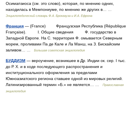
Осимапзиоса (см. это слово), которая, по мнению одних,
находилась в Мемпониуме, по мнению же других в… …
Энциклопедический словарь Ф.А. Брокгауза и И.А. Ефрона
Франция
— (France) Французская Республика (République
Française). I. Общие сведения Ф. государство в
Западной Европе. На С. территория Ф. омывается Северным
морем, проливами Па де Кале и Ла Манш, на З. Бискайским
заливом… …
Большая советская энциклопедия
БУДДИЗМ
— вероучение, возникшее в Др. Индии ок. сер. I тыс.
до Р. Х. и в ходе последующего распространения и
институционального оформления за пределами
Южноазиатского региона ставшее одной из мировых религий.
Латинизированный термин «Б.» не является… …
Православная
энциклопедия