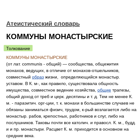
Атеистический словарь
КОММУНЫ МОНАСТЫРСКИЕ
Толкование
КОММУНЫ МОНАСТЫРСКИЕ
(от лат. communis - общий) — сообщества, общежития
монахов, ведущих, в отличие от монахов-отшельников,
совместный
образ
жизни, определяющийся монастыр.
уставом. В К. м-, как правило, существовала общность
имущества, совместное ведение хозяйства,
общие
трапезы,
общий доход от треб и церк. десятины и т. д. Тем не менее К.
м. - параэитич. орг-ции, т. к. монахи в большинстве случаев не
обязаны заниматься физич, трудом, к-рый возлагается либо на
монастыр. рабов, крепостных, работников и слуг, либо на
послушников. Таковы почти все католич. и правосл. К. м., будд.
и и пр. монастыри. Расцвет К. м. приходится в основном на
средние века.