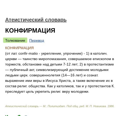
Атеистический словарь
КОНФИРМАЦИЯ
Толкование
Перевод
КОНФИРМАЦИЯ
(от лат. confir-matio - укрепление, упрочение) - 1) в католич.
церкви — таинство миропомазания, совершаемое епископом в
торжеств, обстановке над детьми 7-12 лет; 2) в протестантизме
— публичный акт, символизирующий достижение молодыми
людьми церк. совершеннолетия (14—16 лет) и сознат.
выражение ими веры в Иисуса Христа, а также включение их в
состав религ. общества. Как у католиков, так и у протестантов К.
преследует цель укрепить религ. веру молодежи.
Атеистический словарь.— М.: Политиздат
.
Под общ. ред. М. П. Новикова
.
1986
.