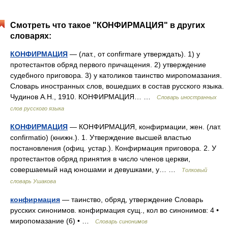
Смотреть что такое "КОНФИРМАЦИЯ" в других
словарях:
КОНФИРМАЦИЯ
— (лат., от confirmare утверждать). 1) у
протестантов обряд первого причащения. 2) утверждение
судебного приговора. 3) у католиков таинство миропомазания.
Словарь иностранных слов, вошедших в состав русского языка.
Чудинов А.Н., 1910. КОНФИРМАЦИЯ… …
Словарь иностранных
слов русского языка
КОНФИРМАЦИЯ
— КОНФИРМАЦИЯ, конфирмации, жен. (лат.
confirmatio) (книжн.). 1. Утверждение высшей властью
постановления (офиц. устар.). Конфирмация приговора. 2. У
протестантов обряд принятия в число членов церкви,
совершаемый над юношами и девушками, у… …
Толковый
словарь Ушакова
конфирмация
— таинство, обряд, утверждение Словарь
русских синонимов. конфирмация сущ., кол во синонимов: 4 •
миропомазание (6) • …
Словарь синонимов