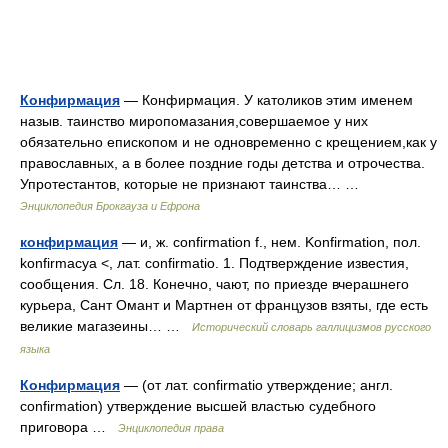
Конфирмация
— Конфирмация. У католиков этим именем
назыв. таинство миропомазания,совершаемое у них
обязательно епископом и не одновременно с крещением,как у
православных, а в более поздние годы детства и отрочества.
Упротестантов, которые не признают таинства… …
Энциклопедия Брокгауза и Ефрона
конфирмация
— и, ж. confirmation f., нем. Konfirmation, пол.
konfirmacya <, лат. confirmatio. 1. Подтверждение известия,
сообщения. Сл. 18. Конечно, чают, по приезде вчерашнего
курьера, Сант Омант и Мартнен от французов взяты, где есть
великие магазеины… …
Исторический словарь галлицизмов русского
языка
Конфирмация
— (от лат. confirmatio утверждение; англ.
confirmation) утверждение высшей властью судебного
приговора …
Энциклопедия права