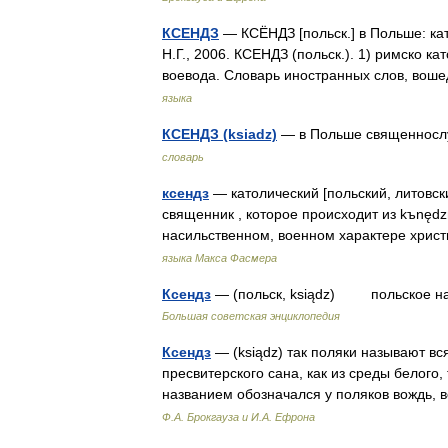
КСЕНДЗ
— КСЁНДЗ [польск.] в Польше: ка
Н.Г., 2006. КСЕНДЗ (польск.). 1) римско ка
воевода. Словарь иностранных слов, вош
языка
КСЕНДЗ (ksiadz)
— в Польше священносл
словарь
ксендз
— католический [польский, литовский
священник , которое происходит из kъnędz
насильственном, военном характере хрис
языка Макса Фасмера
Ксендз
— (польск, ksiądz) польское на
Большая советская энциклопедия
Ксендз
— (ksiądz) так поляки называют вс
пресвитерского сана, как из среды белого
названием обозначался у поляков вождь
Ф.А. Брокгауза и И.А. Ефрона