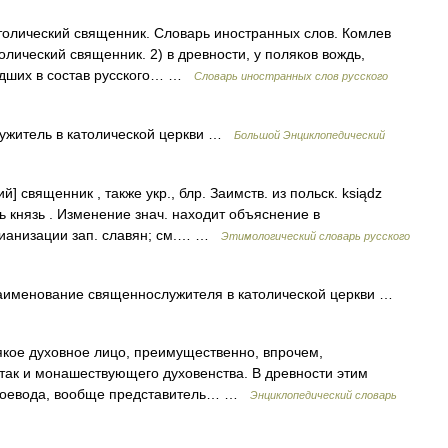
толический священник. Словарь иностранных слов. Комлев
толический священник. 2) в древности, у поляков вождь,
едших в состав русского… …
Словарь иностранных слов русского
ужитель в католической церкви …
Большой Энциклопедический
] священник , также укр., блр. Заимств. из польск. ksiądz
ь князь . Изменение знач. находит объяснение в
тианизации зап. славян; см.… …
Этимологический словарь русского
именование священнослужителя в католической церкви …
якое духовное лицо, преимущественно, впрочем,
, так и монашествующего духовенства. В древности этим
, воевода, вообще представитель… …
Энциклопедический словарь