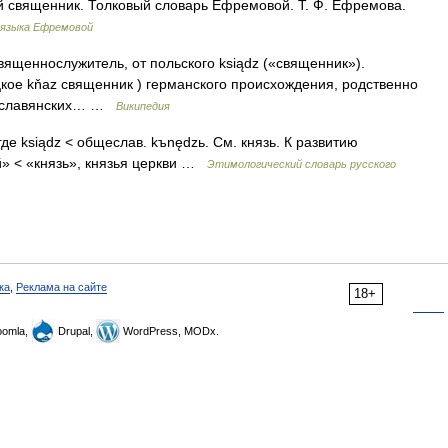
й священник. Толковый словарь Ефремовой. Т. Ф. Ефремова.
 языка Ефремовой
ященнослужитель, от польского ksiądz («священник»).
цкое kňaz священник ) германского происхождения, родственно
днославянских… …
Википедия
 где ksiądz < общеслав. kъnędzь. См. князь. К развитию
й» < «князь», князья церкви …
Этимологический словарь русского
ка
,
Реклама на сайте
18+
omla,
Drupal,
WordPress, MODx.