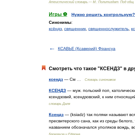
Атеистический
словарь
.—
М
.
:
Политиздат
.
Под
общ
Игры ⚽
Нужно решить контрольную?
Синонимы
:
ксёндз
,
священник
,
священнослужитель
,
к
КСАВЬЕ (Ксаверий) Франсуа
Смотреть что такое "КСЕНДЗ" в др
ксендз
— См …
Словарь синонимов
КСЕНДЗ
— муж. польский поп, католическ
ксендзовий, ксендзовский, к ним относящ
словарь Даля
Ксендз
— (ksiadz) так поляки называют в
пресвитерского сана, как из среды белого
названием обозначался уполяков вождь,
Брокгауза и Ефрона