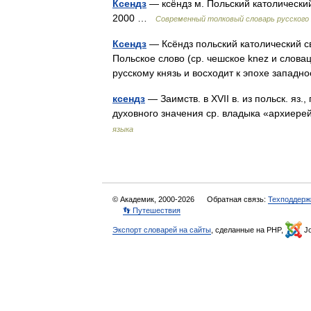
Ксендз
— ксёндз м. Польский католически
2000 …
Современный толковый словарь русского
Ксендз
— Ксёндз польский католический св
Польское слово (ср. чешское knez и слова
русскому князь и восходит к эпохе запа
ксендз
— Заимств. в XVII в. из польск. яз.,
духовного значения ср. владыка «архиере
языка
© Академик, 2000-2026
Обратная связь:
Техподдерж
👣 Путешествия
Экспорт словарей на сайты
, сделанные на PHP,
Jo