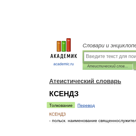
Словари и энциклоп
academic.ru
Атеистический словарь
Атеистический словарь
КСЕНДЗ
Толкование
Перевод
КСЕНДЗ
-
польск
.
наименование
священнослужите