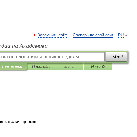
Запомнить сайт
Словарь на свой сайт
RU
едии на Академике
Найти!
Толкования
Переводы
Книги
Игры ⚽
ля
католич
.
церкви
.