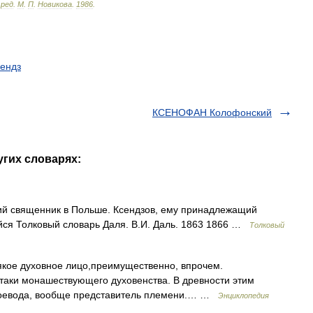
.
ред
.
М
.
П
.
Новикова
.
1986
.
сендз
КСЕНОФАН Колофонский
угих словарях:
ий священник в Польше. Ксендзов, ему принадлежащий
ийся Толковый словарь Даля. В.И. Даль. 1863 1866 …
Толковый
сякое духовное лицо,преимущественно, впрочем.
, таки монашествующего духовенства. В древности этим
 воевода, вообще представитель племени.… …
Энциклопедия