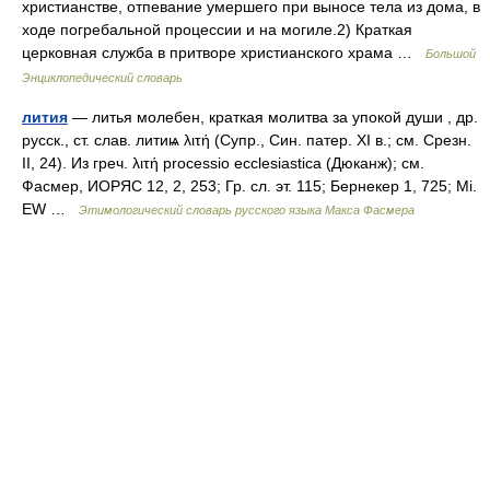
христианстве, отпевание умершего при выносе тела из дома, в
ходе погребальной процессии и на могиле.2) Краткая
церковная служба в притворе христианского храма …
Большой
Энциклопедический словарь
лития
— литья молебен, краткая молитва за упокой души , др.
русск., ст. слав. литиѩ λιτή (Супр., Син. патер. ХI в.; см. Срезн.
II, 24). Из греч. λιτή рrосеssiо ессlеsiаstiса (Дюканж); см.
Фасмер, ИОРЯС 12, 2, 253; Гр. сл. эт. 115; Бернекер 1, 725; Мi.
ЕW …
Этимологический словарь русского языка Макса Фасмера