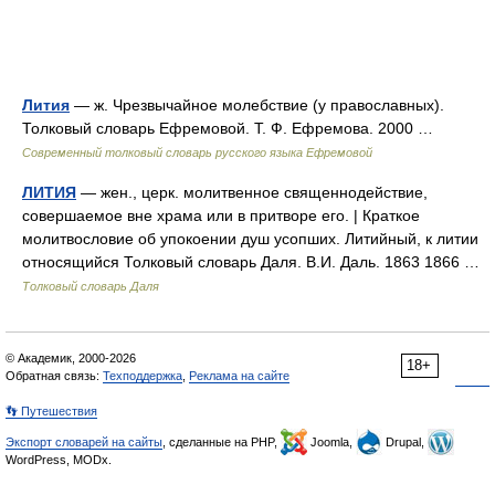
Лития
— ж. Чрезвычайное молебствие (у православных).
Толковый словарь Ефремовой. Т. Ф. Ефремова. 2000 …
Современный толковый словарь русского языка Ефремовой
ЛИТИЯ
— жен., церк. молитвенное священнодействие,
совершаемое вне храма или в притворе его. | Краткое
молитвословие об упокоении душ усопших. Литийный, к литии
относящийся Толковый словарь Даля. В.И. Даль. 1863 1866 …
Толковый словарь Даля
© Академик, 2000-2026
18+
Обратная связь:
Техподдержка
,
Реклама на сайте
👣 Путешествия
Экспорт словарей на сайты
, сделанные на PHP,
Joomla,
Drupal,
WordPress, MODx.