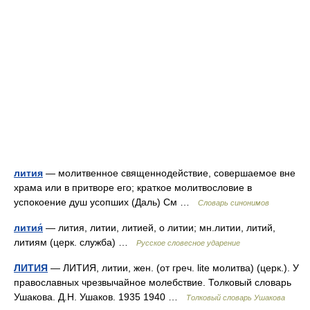
лития
— молитвенное священнодействие, совершаемое вне
храма или в притворе его; краткое молитвословие в
успокоение душ усопших (Даль) См …
Словарь синонимов
лития́
— лития, литии, литией, о литии; мн.литии, литий,
литиям (церк. служба) …
Русское словесное ударение
ЛИТИЯ
— ЛИТИЯ, литии, жен. (от греч. lite молитва) (церк.). У
православных чрезвычайное молебствие. Толковый словарь
Ушакова. Д.Н. Ушаков. 1935 1940 …
Толковый словарь Ушакова