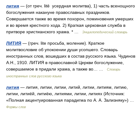
лития
— (от греч. litē усердная молитва), 1) часть всенощного
богослужения накануне православных праздников.
Совершается также во время похорон, поминовения умерших
и во время крестного хода. 2) Краткая церковная служба в
притворе христианского храма. * …
Энциклопедический словарь
ЛИТИЯ
— (греч. lite просьба, моление). Краткое
молитвословие об упокоении души усопшего. Словарь
иностранных слов, вошедших в состав русского языка. Чудинов
А.Н., 1910. ЛИТИЯ в православной Церкви богослужение,
совершаемое в придали храма, а также во… …
Словарь
иностранных слов русского языка
лития
— лития, литии, литии, литий, литии, литиям, литию,
литии, литиёй, литиёю, литиями, литии, литиях (Источник:
«Полная акцентуированная парадигма по А. А. Зализняку») …
Формы слов