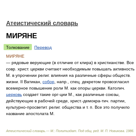
Атеистический словарь
МИРЯНЕ
Толкование
Перевод
МИРЯНЕ
— рядовые верующие (в отличие от клира) в христианстве. Все
совр. христ. церкви считают необходимым повышать активность
М. в упрочении религ. влияния на различные сферы обществ.
жизни. II Ватикан,
собор
, напр., спец. декретом провозгласил
всемерное повышение роли М. как опоры церкви. Католич.
церковь
создает такие орг-ции М., как различные союзы,
действующие в рабочей среде, христ.-демокра-тич. партии,
культурно-просветит. религ. общества и т. п. Все это получило
название апостолата М.
Атеистический словарь.— М.: Политиздат
.
Под общ. ред. М. П. Новикова
.
1986
.