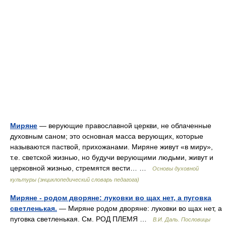
Миряне
— верующие православной церкви, не облаченные
духовным саном; это основная масса верующих, которые
называются паствой, прихожанами. Миряне живут «в миру»,
т.е. светской жизнью, но будучи верующими людьми, живут и
церковной жизнью, стремятся вести… …
Основы духовной
культуры (энциклопедический словарь педагога)
Миряне - родом дворяне: луковки во щах нет, а пуговка
светленькая.
— Миряне родом дворяне: луковки во щах нет, а
пуговка светленькая. См. РОД ПЛЕМЯ …
В.И. Даль. Пословицы