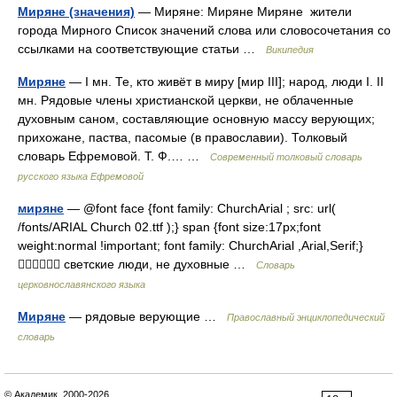
Миряне (значения)
— Миряне: Миряне Миряне жители
города Мирного Список значений слова или словосочетания со
ссылками на соответствующие статьи …
Википедия
Миряне
— I мн. Те, кто живёт в миру [мир III]; народ, люди I. II
мн. Рядовые члены христианской церкви, не облаченные
духовным саном, составляющие основную массу верующих;
прихожане, паства, пасомые (в православии). Толковый
словарь Ефремовой. Т. Ф.… …
Современный толковый словарь
русского языка Ефремовой
миряне
— @font face {font family: ChurchArial ; src: url(
/fonts/ARIAL Church 02.ttf );} span {font size:17px;font
weight:normal !important; font family: ChurchArial ,Arial,Serif;}
 светские люди, не духовные …
Словарь
церковнославянского языка
Миряне
— рядовые верующие …
Православный энциклопедический
словарь
© Академик, 2000-2026