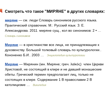
Смотреть что такое "МИРЯНЕ" в других словарях:
миряне
— см. люди Словарь синонимов русского языка.
Практический справочник. М.: Русский язык. З. Е.
Александрова. 2011. миряне сущ., кол во синонимов: 2 • …
Словарь синонимов
Миряне
— в христианстве все лица, не принадлежащие к
духовенству. Большой толковый словарь по культурологии..
Кононенко Б.И.. 2003 …
Энциклопедия культурологии
Миряне
— Мирянин (мн. Миряне; греч. λαϊκός) член Церкви
Христовой, не состоящий в клире и не давший монашеские
обеты. Греческий термин предполагает лиц, только не
состоящих в клире. Содержание 1 В православии 2 В
католицизме …
Википедия