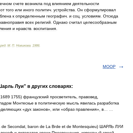
нечном
счете
возникла
под
влиянием
деятельности
от
того
или
иного
политич
.
устройства
.
Он
сформулировал
блена
к
определенным
географич
.
и
соц
.
условиям
.
Отсюда
равноправия
всех
религий
.
Однако
считал
целесообразным
ления
и
нравств
.
воспитания
.
.
ред
.
М
.
П
.
Новикова
.
1986
.
МООР
арль Луи" в других словарях:
(1689 1755) французский просветитель, правовед,
адом Монтескье в политическую мысль явилась разработка
еделяющих «дух законов», или «образ правления», в… …
 de Secondat, baron de La Brde et de Montesquieu) ШАРЛЬ ЛУИ
лософ и литератор эпохи Просвещения, известный своей