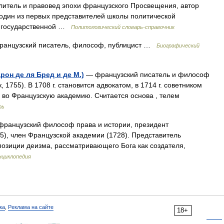
тель и правовед эпохи французского Просвещения, автор
 один из первых представителей школы политической
ы государственной …
Политологический словарь-справочник
французский писатель, философ, публицист …
Биографический
он де ля Бред и де М.)
— французский писатель и философ
 1755). В 1708 г. становится адвокатом, в 1714 г. советником
н во Французскую академию. Считается основа , телем
рь
ранцузский философ права и истории, президент
5), член Французской академии (1728). Представитель
озиции деизма, рассматривающего Бога как создателя,
нциклопедия
ка
,
Реклама на сайте
18+