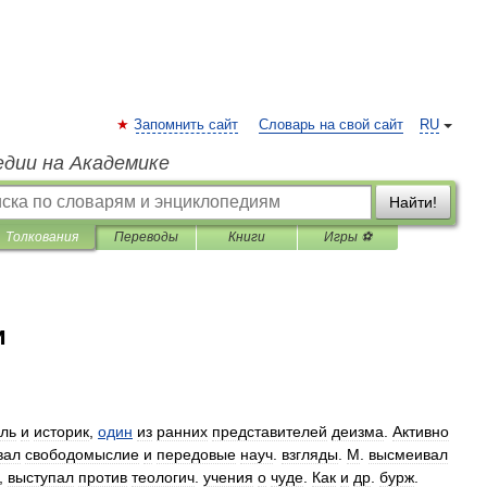
Запомнить сайт
Словарь на свой сайт
RU
едии на Академике
Найти!
Толкования
Переводы
Книги
Игры ⚽
и
ель
и
историк
,
один
из
ранних
представителей
деизма
.
Активно
вал
свободомыслие
и
передовые
науч
.
взгляды
.
М
.
высмеивал
,
выступал
против
теологич
.
учения
о
чуде
.
Как
и
др
.
бурж
.