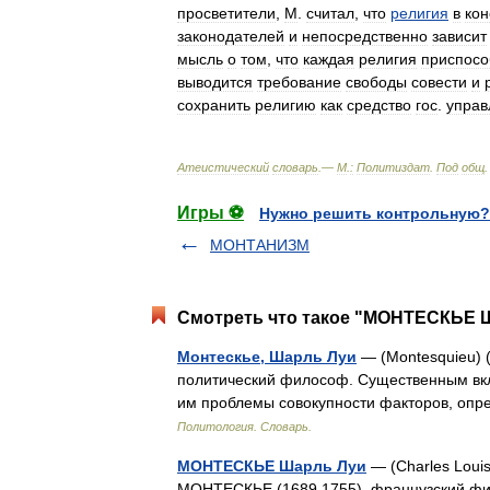
просветители
,
М
.
считал
,
что
религия
в
ко
законодателей
и
непосредственно
зависит
мысль
о
том
,
что
каждая
религия
приспосо
выводится
требование
свободы
совести
и
сохранить
религию
как
средство
гос
.
управ
Атеистический
словарь
.—
М
.
:
Политиздат
.
Под
общ
Игры ⚽
Нужно решить контрольную?
МОНТАНИЗМ
Смотреть что такое "МОНТЕСКЬЕ Ш
Монтескье, Шарль Луи
— (Montesquieu) 
политический философ. Существенным вкл
им проблемы совокупности факторов, опр
Политология. Словарь.
МОНТЕСКЬЕ Шарль Луи
— (Charles Louis
МОНТЕСКЬЕ (1689 1755), французский фи