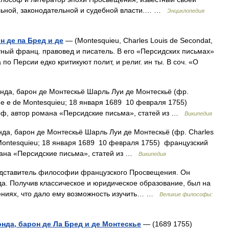
льной, законодательной и судебной власти.… …
Энциклопедия
н де па Бред и де
— (Montesquieu, Charles Louis de Secondat,
естный франц. правовед и писатель. В его «Персидских письмах»
о Персии едко критикуют полит, и религ. ин ты. В соч. «О
да, барон де Монтескьё Шарль Луи де Монтескьё (фр.
ède e de Montesquieu; 18 января 1689 10 февраля 1755)
оф, автор романа «Персидские письма», статей из …
Википедия
а, барон де Монтескьё Шарль Луи де Монтескьё (фр. Charles
 Montesquieu; 18 января 1689 10 февраля 1755) французский
мана «Персидские письма», статей из …
Википедия
дставитель философии французского Просвещения. Он
да. Получив классическое и юридическое образование, был на
ениях, что дало ему возможность изучить… …
Великие философы:
да, барон де Ла Бред и де Монтескье
— (1689 1755)