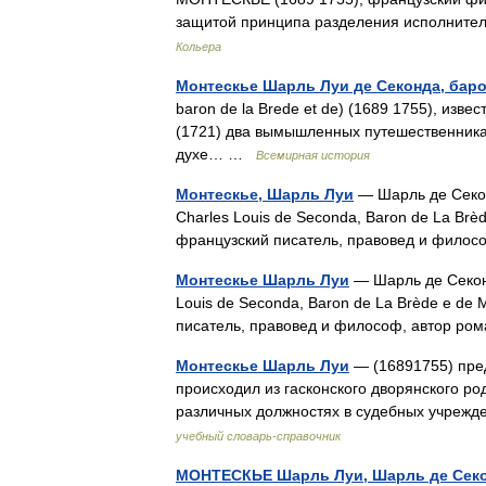
защитой принципа разделения исполните
Кольера
Монтескье Шарль Луи де Секонда, баро
baron de la Brede et de) (1689 1755), изв
(1721) два вымышленных путешественника п
духе… …
Всемирная история
Монтескье, Шарль Луи
— Шарль де Секон
Charles Louis de Seconda, Baron de La Br
французский писатель, правовед и филос
Монтескье Шарль Луи
— Шарль де Секонд
Louis de Seconda, Baron de La Brède e de
писатель, правовед и философ, автор ро
Монтескье Шарль Луи
— (16891755) пре
происходил из гасконского дворянского ро
различных должностях в судебных учрежд
учебный словарь-справочник
МОНТЕСКЬЕ Шарль Луи, Шарль де Секон