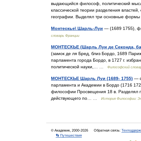
выдающийся философ, политический мысли
классической теории разделения властей,
географии. Выделял три основные форм
Монтескье\ Шарль-Луи
— (1689 1755), 
словарь Франции
МОНТЕСКЬЕ (Шарль Луи де Секонда, бар
(замок де ля Бред, близ Бордо, 1689 Париж,
парламента города Бордо, в 1727 г. избра
политической науки,… …
Философский слова
МОНТЕСКЬЕ Шарль Луи (1689- 1755)
— ф
парламента и Академии в Бордо (1716 172
философии Просвещения 18 в. Разделял п
действующего по… …
История Философии: Э
© Академик, 2000-2026
Обратная связь:
Техподдерж
👣 Путешествия