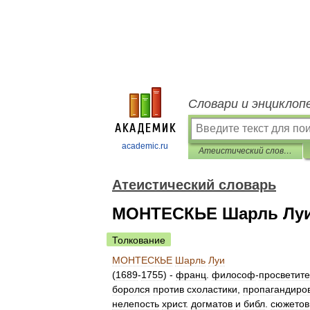
Словари и энциклоп
academic.ru
Атеистический словарь
Атеистический словарь
МОНТЕСКЬЕ Шарль Лу
Толкование
МОНТЕСКЬЕ
Шарль
Луи
(
1689
-
1755
) -
франц
.
философ
-
просветит
боролся
против
схоластики
,
пропагандиро
нелепость
христ
.
догматов
и
библ
.
сюжетов