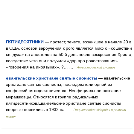
ПЯТИДЕСЯТНИКИ
— протест, течете, возникшее в начале 20 в.
в США, основой вероучения к рого является миф о «сошествии
св. духа» на апостолов на 50 й день после воскресения Христа,
вследствие чего они получили «дар про рочествования»
«говорения на иноязыках». ?… …
Атеистический словарь
евангельские христиане святые сионисты
— евангельские
христиане святые сионисты, последователи одной из
конфессий пятидесятничества. Неофициальное название —
мурашковцы. Относятся к группе радикальных
пятидесятников.Евангельские христиане святые сионисты
впервые появились в 1932 на …
Энциклопедия «Народы и религии
мира»