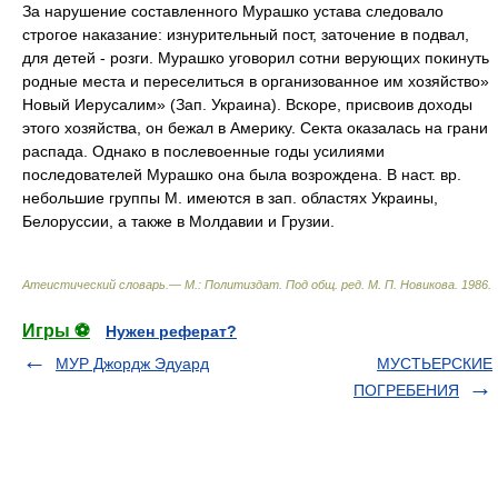
За нарушение составленного Мурашко устава следовало
строгое наказание: изнурительный пост, заточение в подвал,
для детей - розги. Мурашко уговорил сотни верующих покинуть
родные места и переселиться в организованное им хозяйство»
Новый Иерусалим» (Зап. Украина). Вскоре, присвоив доходы
этого хозяйства, он бежал в Америку. Секта оказалась на грани
распада. Однако в послевоенные годы усилиями
последователей Мурашко она была возрождена. В наст. вр.
небольшие группы М. имеются в зап. областях Украины,
Белоруссии, а также в Молдавии и Грузии.
Атеистический словарь.— М.: Политиздат
.
Под общ. ред. М. П. Новикова
.
1986
.
Игры ⚽
Нужен реферат?
МУР Джордж Эдуард
МУСТЬЕРСКИЕ
ПОГРЕБЕНИЯ