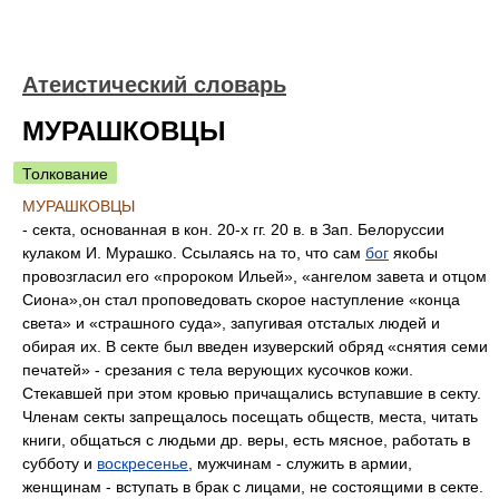
Атеистический словарь
МУРАШКОВЦЫ
Толкование
МУРАШКОВЦЫ
- секта, основанная в кон. 20-х гг. 20 в. в Зап. Белоруссии
кулаком И. Мурашко. Ссылаясь на то, что сам
бог
якобы
провозгласил его «пророком Ильей», «ангелом завета и отцом
Сиона»,он стал проповедовать скорое наступление «конца
света» и «страшного суда», запугивая отсталых людей и
обирая их. В секте был введен изуверский обряд «снятия семи
печатей» - срезания с тела верующих кусочков кожи.
Стекавшей при этом кровью причащались вступавшие в секту.
Членам секты запрещалось посещать обществ, места, читать
книги, общаться с людьми др. веры, есть мясное, работать в
субботу и
воскресенье
, мужчинам - служить в армии,
женщинам - вступать в брак с лицами, не состоящими в секте.