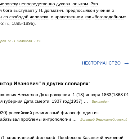
человеку
непосредственно
духовн
.
опытом
.
Это
я
бога
выступает
у
Н
.
догматич
.
предпосылкой
учения
о
ы
со
свободой
человека
,
о
нравственном
как
«
богоподобном
»
—
2
тт
.,
1895
-
1896
).
.
ред
.
М
.
П
.
Новикова
.
1986
.
НЕСТОРИАНСТВО
ктор Иванович" в других словарях:
анович Несмелов Дата рождения: 1 (13) января 1863(1863 01
ая губерния Дата смерти: 1937 год(1937) …
Википедия
20) российский религиозный философ, один из
зрабатывал проблемы антропологии …
Большой Энциклопедический
7), христианский философ. Профессор Казанской духовной