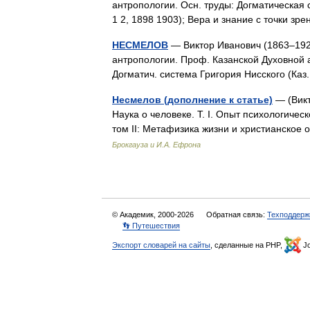
антропологии. Осн. труды: Догматическая с
1 2, 1898 1903); Вера и знание с точки з
НЕСМЕЛОВ
— Виктор Иванович (1863–1920
антропологии. Проф. Казанской Духовной 
Догматич. система Григория Нисского (Ка
Несмелов (дополнение к статье)
— (Викт
Наука о человеке. Т. I. Опыт психологичес
том II: Метафизика жизни и христианское 
Брокгауза и И.А. Ефрона
© Академик, 2000-2026
Обратная связь:
Техподдерж
👣 Путешествия
Экспорт словарей на сайты
, сделанные на PHP,
Jo