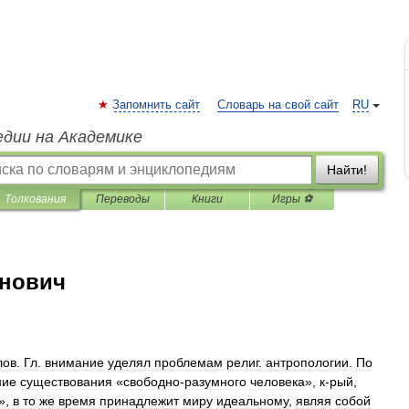
Запомнить сайт
Словарь на свой сайт
RU
едии на Академике
Найти!
Толкования
Переводы
Книги
Игры ⚽
нович
лов
.
Гл
.
внимание
уделял
проблемам
религ
.
антропологии
.
По
ние
существования
«
свободно
-
разумного
человека
»,
к
-
рый
,
»,
в
то
же
время
принадлежит
миру
идеальному
,
являя
собой