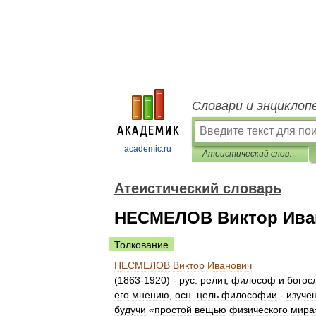
Словари и энциклоп
academic.ru
Атеистический словарь
Атеистический словарь
НЕСМЕЛОВ Виктор Ива
Толкование
НЕСМЕЛОВ
Виктор
Иванович
(
1863
-
1920
) -
рус
.
релит
,
философ
и
богос
его
мнению
,
осн
.
цель
философии
-
изуче
будучи
«
простой
вещью
физического
мира