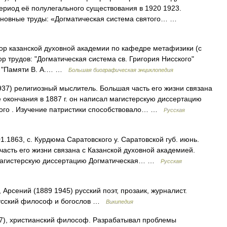
период её полулегального существования в 1920 1923.
сновные труды: «Догматическая система святого… …
р казанской духовной академии по кафедре метафизики (с
тор трудов: "Догматическая система св. Григория Нисского"
), "Памяти В. А.… …
Большая биографическая энциклопедия
37) религиозный мыслитель. Большая часть его жизни связана
 окончания в 1887 г. он написал магистерскую диссертацию
ского . Изучение патристики способствовало… …
Русская
1.1863, с. Курдюма Саратовского у. Саратовской губ. июнь.
сть его жизни связана с Казанской духовной академией.
л магистерскую диссертацию Догматическая… …
Русская
рсений (1889 1945) русский поэт, прозаик, журналист.
русский философ и богослов …
Википедия
7), христианский философ. Разрабатывал проблемы