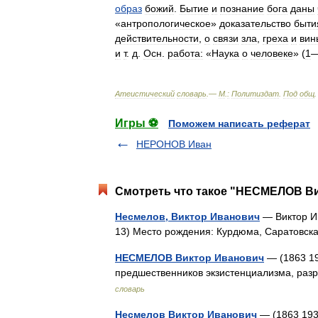
образ
божий
.
Бытие
и
познание
бога
даны
«
антропологическое
»
доказательство
быти
действительности
,
о
связи
зла
,
греха
и
вин
и
т
.
д
.
Осн
.
работа:
«
Наука
о
человеке
» (
1
Атеистический
словарь
.—
М
.
:
Политиздат
.
Под
общ
Игры ⚽
Поможем написать реферат
НЕРОНОВ Иван
Смотреть что такое "НЕСМЕЛОВ Ви
Несмелов, Виктор Иванович
— Виктор Ив
13) Место рождения: Курдюма, Саратовск
НЕСМЕЛОВ Виктор Иванович
— (1863 19
предшественников экзистенциализма, ра
словарь
Несмелов Виктор Иванович
— (1863 193