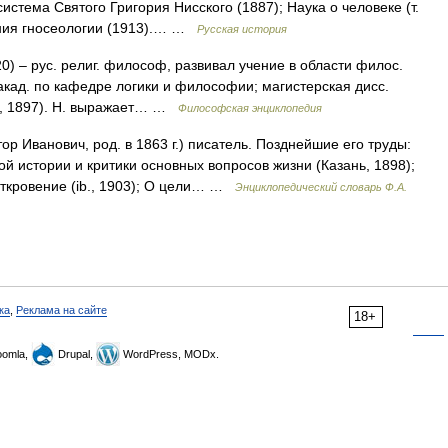
истема Святого Григория Нисского (1887); Наука о человеке (т.
рения гносеологии (1913).… …
Русская история
) – рус. религ. философ, развивал учение в области филос.
акад. по кафедре логики и философии; магистерская дисс.
з., 1897). Н. выражает… …
Философская энциклопедия
ор Иванович, род. в 1863 г.) писатель. Позднейшие его труды:
кой истории и критики основных вопросов жизни (Казань, 1898);
откровение (ib., 1903); О цели… …
Энциклопедический словарь Ф.А.
ка
,
Реклама на сайте
18+
omla,
Drupal,
WordPress, MODx.