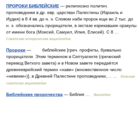
ПРОРОКИ БИБЛЕЙСКИЕ
— религиозно политич.
проповедники в др. евр. царствах Палестины (Израиль и
Иудея) в 8 4 вв. до н. э. Словом наби пророк еще во 2 тыс. до
н. э. обозначались прорицатели, в экстазе изрекавшие оракулы
от имени бога (Моисей, Самуил, Илия, Елисей). С 8 …
Советская историческая энциклопедия
Пророки
— библейские [греч. профеты, буквально
прорицатели. Этим термином в Септуагинте (греческий
перевод Ветхого завета) и в Новом завете передаётся
древнееврейский термин «нави» (множественное число
«невиим»)], в Древней Палестине проповедники,… …
Большая
советская энциклопедия
Библейские пророчества
— Библия …
Википедия