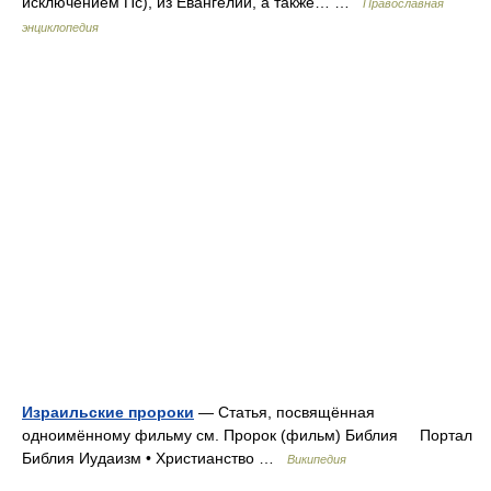
исключением Пс), из Евангелий, а также… …
Православная
энциклопедия
Израильские пророки
— Статья, посвящённая
одноимённому фильму см. Пророк (фильм) Библия Портал
Библия Иудаизм • Христианство …
Википедия