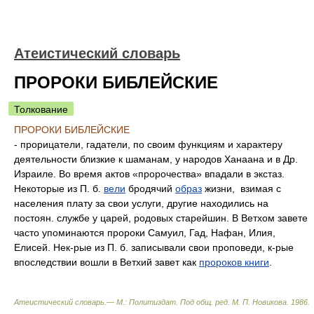
Атеистический словарь
ПРОРОКИ БИБЛЕЙСКИЕ
Толкование
ПРОРОКИ БИБЛЕЙСКИЕ
- прорицатели, гадатели, по своим функциям и характеру
деятельности близкие к шаманам, у народов Ханаана и в Др.
Израиле. Во время актов «пророчества» впадали в экстаз.
Некоторые из П. б.
вели
бродячий
образ
жизни, взимая с
населения плату за свои услуги, другие находились на
постоян. службе у царей, родовых старейшин. В Ветхом завете
часто упоминаются пророки Самуил, Гад, Нафан, Илия,
Елисей. Нек-рые из П. б. записывали свои проповеди, к-рые
впоследствии вошли в Ветхий завет как
пророков книги
.
Атеистический словарь.— М.: Политиздат
.
Под общ. ред. М. П. Новикова
.
1986
.