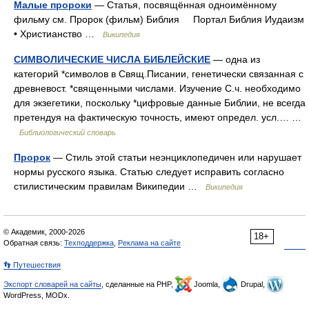
Малые пророки
— Статья, посвящённая одноимённому
фильму см. Пророк (фильм) Библия Портал Библия Иудаизм
• Христианство …
Википедия
СИМВОЛИЧЕСКИЕ ЧИСЛА БИБЛЕЙСКИЕ
— одна из
категорий *символов в Свящ.Писании, генетически связанная с
древневост. *священными числами. Изучение С.ч. необходимо
для экзегетики, поскольку *цифровые данные Библии, не всегда
претендуя на фактическую точность, имеют определ. усл.… …
Библиологический словарь
Пророк
— Стиль этой статьи неэнциклопедичен или нарушает
нормы русского языка. Статью следует исправить согласно
стилистическим правилам Википедии …
Википедия
© Академик, 2000-2026
18+
Обратная связь:
Техподдержка
,
Реклама на сайте
👣 Путешествия
Экспорт словарей на сайты
, сделанные на PHP,
Joomla,
Drupal,
WordPress, MODx.