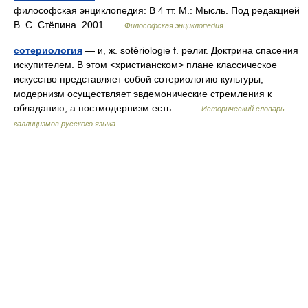
философская энциклопедия: В 4 тт. М.: Мысль. Под редакцией
В. С. Стёпина. 2001 …
Философская энциклопедия
сотериология
— и, ж. sotériologie f. религ. Доктрина спасения
искупителем. В этом <христианском> плане классическое
искусство представляет собой сотериологию культуры,
модернизм осуществляет эвдемонические стремления к
обладанию, а постмодернизм есть… …
Исторический словарь
галлицизмов русского языка