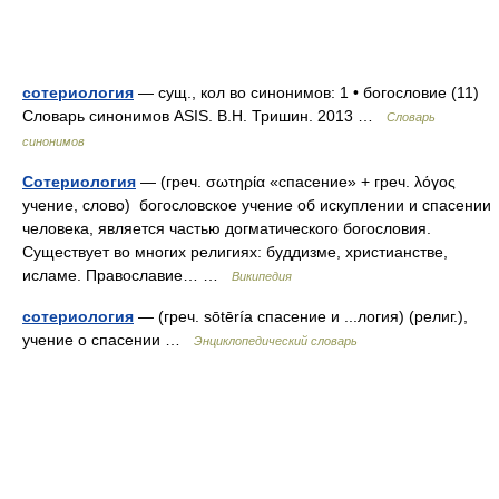
сотериология
— сущ., кол во синонимов: 1 • богословие (11)
Словарь синонимов ASIS. В.Н. Тришин. 2013 …
Словарь
синонимов
Сотериология
— (греч. σωτηρία «спасение» + греч. λόγος
учение, слово) богословское учение об искуплении и спасении
человека, является частью догматического богословия.
Существует во многих религиях: буддизме, христианстве,
исламе. Православие… …
Википедия
сотериология
— (греч. sōtēría спасение и ...логия) (религ.),
учение о спасении …
Энциклопедический словарь