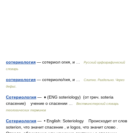
сотериология
— сотериол огия, и …
Русский орфографический
словарь
сотериология
— сотериоло/гия, и …
Слитно. Раздельно. Через
дефис.
Сотериология
— ♦ (ENG soteriology) (от греч. soteria
спасение) учение о спасении …
Вестминстерский словарь
теологических терминов
Сотериология
— • English: Soteriology Происходит от слов
soterion, что значит спасение , и logos, что значит слово .