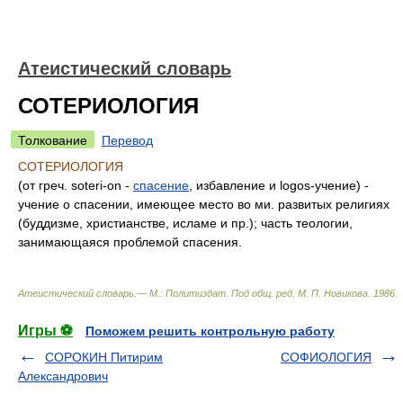
Атеистический словарь
СОТЕРИОЛОГИЯ
Толкование
Перевод
СОТЕРИОЛОГИЯ
(от греч. soteri-on -
спасение
, избавление и logos-учение) -
учение о спасении, имеющее место во ми. развитых религиях
(буддизме, христианстве, исламе и пр.); часть теологии,
занимающаяся проблемой спасения.
Атеистический словарь.— М.: Политиздат
.
Под общ. ред. М. П. Новикова
.
1986
.
Игры ⚽
Поможем решить контрольную работу
СОРОКИН Питирим
СОФИОЛОГИЯ
Александрович