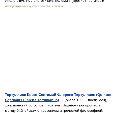
Апологетич. («Апологетика»), полемич. (против гностиков и …
Литературный энциклопедический словарь
Тертуллиан Квинт Септимий Флоренс Тертуллиан (Quintus
Septimius Florens Tertullianus)
— (около 160 — после 220),
христианский богослов, писатель. Подчёркивая пропасть
между библейским откровением и греческой философией,