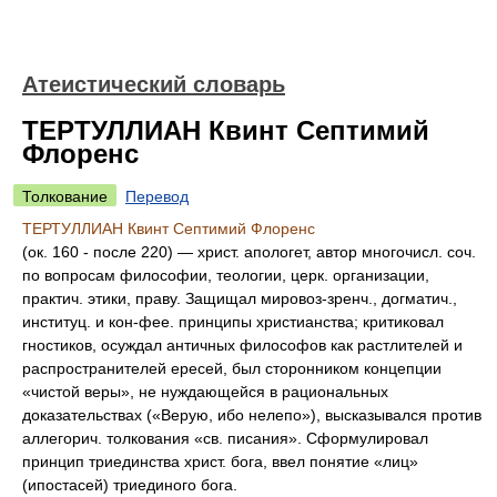
Атеистический словарь
ТЕРТУЛЛИАН Квинт Септимий
Флоренс
Толкование
Перевод
ТЕРТУЛЛИАН Квинт Септимий Флоренс
(ок. 160 - после 220) — христ. апологет, автор многочисл. соч.
по вопросам философии, теологии, церк. организации,
практич. этики, праву. Защищал мировоз-зренч., догматич.,
институц. и кон-фее. принципы христианства; критиковал
гностиков, осуждал античных философов как растлителей и
распространителей ересей, был сторонником концепции
«чистой веры», не нуждающейся в рациональных
доказательствах («Верую, ибо нелепо»), высказывался против
аллегорич. толкования «св. писания». Сформулировал
принцип триединства христ. бога, ввел понятие «лиц»
(ипостасей) триединого бога.