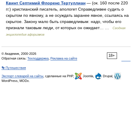
Квинт Септимий Флоренс Тертуллиан
— (ок. 160 после 220
гг.) христианский писатель, апологет Справедливее судить о
скрытом по явному, а не осуждать заранее явное, ссылаясь на
скрытое. Закону мало быть справедливым: надо, чтобы его
признали таковым люди, от которых он ожидает… …
Сводная
энциклопедия афоризмов
© Академик, 2000-2026
18+
Обратная связь:
Техподдержка
,
Реклама на сайте
👣 Путешествия
Экспорт словарей на сайты
, сделанные на PHP,
Joomla,
Drupal,
WordPress, MODx.