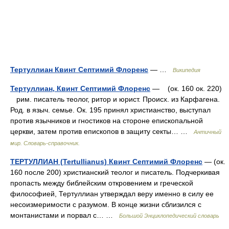
Тертуллиан Квинт Септимий Флоренс
— …
Википедия
Тертуллиан, Квинт Септимий Флоренс
— (ок. 160 ок. 220)
рим. писатель теолог, ритор и юрист. Происх. из Карфагена.
Род. в языч. семье. Ок. 195 принял христианство, выступал
против язычников и гностиков на стороне епископальной
церкви, затем против епископов в защиту секты… …
Античный
мир. Словарь-справочник.
ТЕРТУЛЛИАН (Tertullianus) Квинт Септимий Флоренс
— (ок.
160 после 200) христианский теолог и писатель. Подчеркивая
пропасть между библейским откровением и греческой
философией, Тертуллиан утверждал веру именно в силу ее
несоизмеримости с разумом. В конце жизни сблизился с
монтанистами и порвал с… …
Большой Энциклопедический словарь