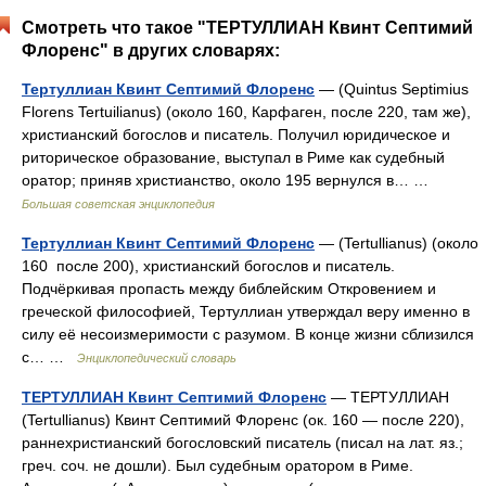
Смотреть что такое "ТЕРТУЛЛИАН Квинт Септимий
Флоренс" в других словарях:
Тертуллиан Квинт Септимий Флоренс
— (Quintus Septimius
Florens Tertuilianus) (около 160, Карфаген, после 220, там же),
христианский богослов и писатель. Получил юридическое и
риторическое образование, выступал в Риме как судебный
оратор; приняв христианство, около 195 вернулся в… …
Большая советская энциклопедия
Тертуллиан Квинт Септимий Флоренс
— (Tertullianus) (около
160 после 200), христианский богослов и писатель.
Подчёркивая пропасть между библейским Откровением и
греческой философией, Тертуллиан утверждал веру именно в
силу её несоизмеримости с разумом. В конце жизни сблизился
с… …
Энциклопедический словарь
ТЕРТУЛЛИАН Квинт Септимий Флоренс
— ТЕРТУЛЛИАН
(Tertullianus) Квинт Септимий Флоренс (ок. 160 — после 220),
раннехристианский богословский писатель (писал на лат. яз.;
греч. соч. не дошли). Был судебным оратором в Риме.