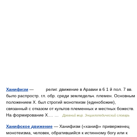
Ханифизм
— религ. движение в Аравии в 6 1 й пол. 7 вв.
было распростр. гл. обр. среди земледельч. племен. Основным
положением Х. был строгий монотеизм (единобожие),
связанный с отказом от культов племенных и местных божеств.
На формирование Х.… …
Древний мир. Энциклопедический словарь
Ханифское движение
— Ханифизм («ханиф» приверженец
монотеизма, человек, обратившийся к истинному богу или к