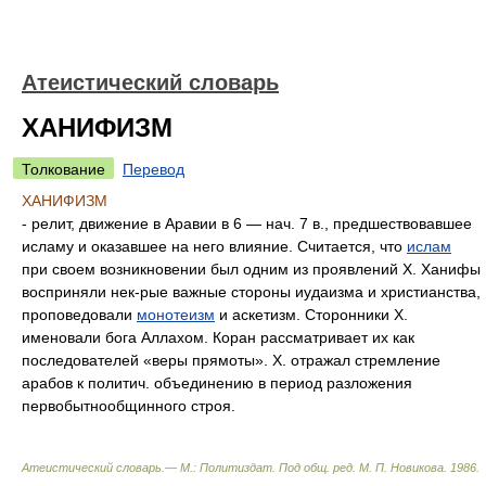
Атеистический словарь
ХАНИФИЗМ
Толкование
Перевод
ХАНИФИЗМ
- релит, движение в Аравии в 6 — нач. 7 в., предшествовавшее
исламу и оказавшее на него влияние. Считается, что
ислам
при своем возникновении был одним из проявлений X. Ханифы
восприняли нек-рые важные стороны иудаизма и христианства,
проповедовали
монотеизм
и аскетизм. Сторонники X.
именовали бога Аллахом. Коран рассматривает их как
последователей «веры прямоты». X. отражал стремление
арабов к политич. объединению в период разложения
первобытнообщинного строя.
Атеистический словарь.— М.: Политиздат
.
Под общ. ред. М. П. Новикова
.
1986
.