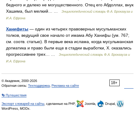
бедного и далеко не могущественного. Отец его Абдоллах, внук
Хашима, был мелкий… …
Энциклопедический словарь Ф.А. Брокгауза и
И.А. Ефрона
Ханифиты
— один из четырех правоверных мусульманских
толков, ведущий свое начало от имама Абу Ханифы (ум. 767;
см. соотв. статью). В первые века ислама, когда мусульманская
догматика и право были еще в стадии выработки, X. оказались
прогрессивнее трех… …
Энциклопедический словарь Ф.А. Брокгауза и
И.А. Ефрона
© Академик, 2000-2026
18+
Обратная связь:
Техподдержка
,
Реклама на сайте
👣 Путешествия
Экспорт словарей на сайты
, сделанные на PHP,
Joomla,
Drupal,
WordPress, MODx.