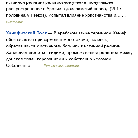
истинной религии) религиозное учение, получившее
распространение в Аравии в доисламский период (VI 1 я
половина VII веков). Испытал влияние христианства и… …
Википедия
Ханифитский Толк
— В арабском языке термином Ханиф
обозначается приверженец монотеизма, человек,
обратившийся к истинному богу или к истинной религии.
Ханифизм явзяется, видимо, промежуточной религией между
доисламскими верованиями и собственно исламом.
Собственно… …
Религиозные термины