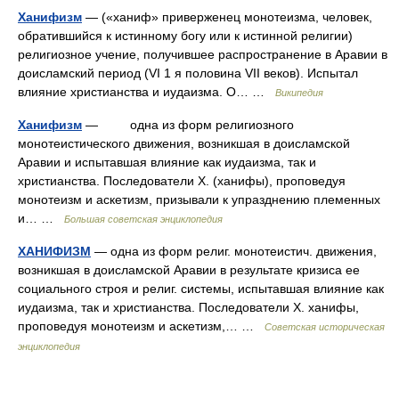
Ханифизм
— («ханиф» приверженец монотеизма, человек,
обратившийся к истинному богу или к истинной религии)
религиозное учение, получившее распространение в Аравии в
доисламский период (VI 1 я половина VII веков). Испытал
влияние христианства и иудаизма. О… …
Википедия
Ханифизм
— одна из форм религиозного
монотеистического движения, возникшая в доисламской
Аравии и испытавшая влияние как иудаизма, так и
христианства. Последователи Х. (ханифы), проповедуя
монотеизм и аскетизм, призывали к упразднению племенных
и… …
Большая советская энциклопедия
ХАНИФИЗМ
— одна из форм религ. монотеистич. движения,
возникшая в доисламской Аравии в результате кризиса ее
социального строя и религ. системы, испытавшая влияние как
иудаизма, так и христианства. Последователи X. ханифы,
проповедуя монотеизм и аскетизм,… …
Советская историческая
энциклопедия