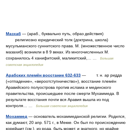
Мазхаб
— (араб., буквально путь, образ действия)
религиозно юридический толк (доктрина, школа)
мусульманского суннитского права. М. (множественное число
мазахиб) возникли в 8 9 веках. Из многочисленных М.
сохранилось 4 ханифитский, маликитский,… …
Большая
советская энциклопедия
Арабских племён восстание 632-633
— т. н. ар ридда
(«отпадение», «вероотступничество»), восстание племён
Аравийского полуострова против ислама и мединского
правительства, происшедшее после смерти Мухаммеда. В
результате восстания почти вся Аравия вышла из под
контроля… …
Большая советская энциклопедия
Мохаммед
— основатель мохаммеданской религии. Родился,
как думают, 20 апр. 571 г., в Мекке. Он был по происхождению
корейшит (см.), из рода, быть может, и знатного, но крайне