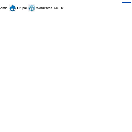
omla,
Drupal,
WordPress, MODx.