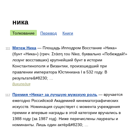
ника
Толкование
Перевод
Книги
Мятеж Ника
— Площадь Ипподром Восстание «Ника»
111
(бунт «Ника») (греч. Στάση του Νίκα, буквально «Побеждай!»
лозунг восставших) крупнейший бунт в истории
Константинополя и Византии, произошедший при
правлении императора Юстиниана I в 532 году. В
результате&#8230; …
Википедия
Премия «Ника» за лучшую мужскую роль
— вручается
112
ежегодно Российской Академией кинематографических
искусств. Номинация существует с момента учреждения
премии и впервые награды в этой категории вручались в
1988 году (за 1987 год). Ниже перечислены лауреаты и
номинанты. Лишь один актёр&#8230; …