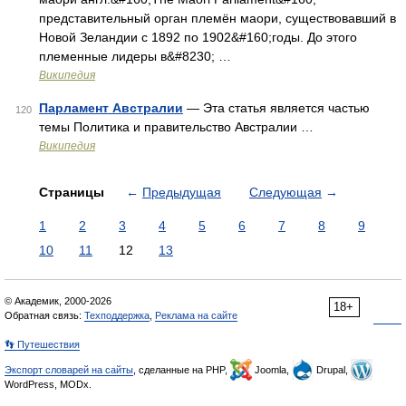
представительный орган племён маори, существовавший в
Новой Зеландии с 1892 по 1902&#160;годы. До этого
племенные лидеры в&#8230; …
Википедия
Парламент Австралии
— Эта статья является частью
120
темы Политика и правительство Австралии …
Википедия
Страницы
←
Предыдущая
Следующая
→
1
2
3
4
5
6
7
8
9
10
11
12
13
© Академик, 2000-2026
18+
Обратная связь:
Техподдержка
,
Реклама на сайте
👣 Путешествия
Экспорт словарей на сайты
, сделанные на PHP,
Joomla,
Drupal,
WordPress, MODx.