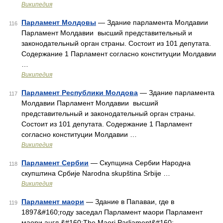
Википедия
Парламент Молдовы
— Здание парламента Молдавии
116
Парламент Молдавии высший представительный и
законодательный орган страны. Состоит из 101 депутата.
Содержание 1 Парламент согласно конституции Молдавии
…
Википедия
Парламент Республики Молдова
— Здание парламента
117
Молдавии Парламент Молдавии высший
представительный и законодательный орган страны.
Состоит из 101 депутата. Содержание 1 Парламент
согласно конституции Молдавии …
Википедия
Парламент Сербии
— Скупщина Cербии Народна
118
скупштина Србије Narodna skupština Srbije …
Википедия
Парламент маори
— Здание в Папаваи, где в
119
1897&#160;году заседал Парламент маори Парламент
маори англ.&#160;The Maori Parliament&#160;