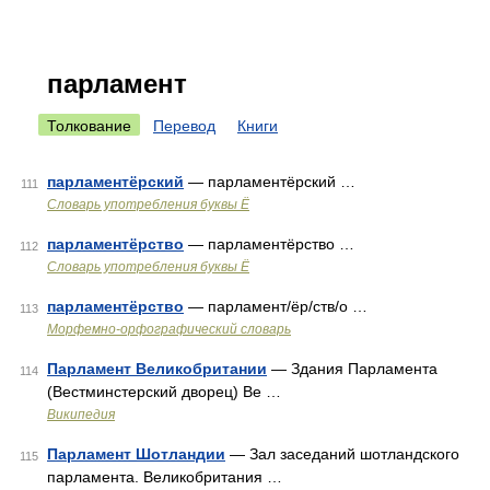
парламент
Толкование
Перевод
Книги
парламентёрский
— парламентёрский …
111
Словарь употребления буквы Ё
парламентёрство
— парламентёрство …
112
Словарь употребления буквы Ё
парламентёрство
— парламент/ёр/ств/о …
113
Морфемно-орфографический словарь
Парламент Великобритании
— Здания Парламента
114
(Вестминстерский дворец) Ве …
Википедия
Парламент Шотландии
— Зал заседаний шотландского
115
парламента. Великобритания …