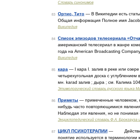
Словарь синонимов
Ортис, Тито
— В Википедии есть статьи
83
Общая информация Полное имя Jacob 
Википедия
Список эпизодов телесериала «Отч
84
американский телесериал в жанре коме
года на American Broadcasting Compan
Википедия
кара
— I кара I. залив в реке или озере 
85
четырехугольная доска с углублением в 
мн. kаrаd залив ; дыра ; см. Калима 104
Этимологический словарь русского языка М
Приметы
— примеченные человеком, н
86
нибудь часто повторяющимися явления
Наблюдая эти явления, но не понимая
Энциклопедический словарь Ф.А. Брокгауза 
ЦИКЛ ПСИХОТЕРАПИИ
— Действие, к
87
понятие используется в терминологии