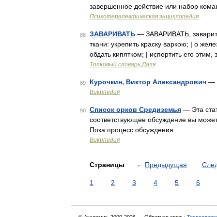
завершенное действие или набор кома
Психотерапевтическая энциклопедия
ЗАВАРИВАТЬ
— ЗАВАРИВАТЬ, заварить 
88
ткани: укрепить краску варкою; | о жел
обдать кипятком; | испортить его этим,
Толковый словарь Даля
Курочкин, Виктор Александрович
— 
89
Википедия
Список орков Средиземья
— Эта стат
90
соответствующее обсуждение вы может
Пока процесс обсуждения …
Википедия
Страницы
←
Предыдущая
Сле
1
2
3
4
5
6