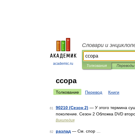
Словари и энциклоп
academic.ru
Толкования
Переводы
ссора
Толкование
Перевод
Книги
90210 (Сезон 2)
— У этого термина сущ
81
поколение. Сезон 2 Обложка DVD втор
Википедия
разлад
— См. спор …
82