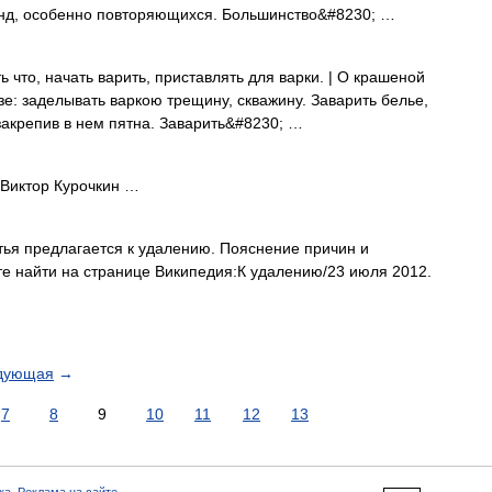
нд, особенно повторяющихся. Большинство&#8230; …
что, начать варить, приставлять для варки. | О крашеной
езе: заделывать варкою трещину, скважину. Заварить белье,
 закрепив в нем пятна. Заварить&#8230; …
Виктор Курочкин …
ья предлагается к удалению. Пояснение причин и
е найти на странице Википедия:К удалению/23 июля 2012.
дующая
→
7
8
9
10
11
12
13