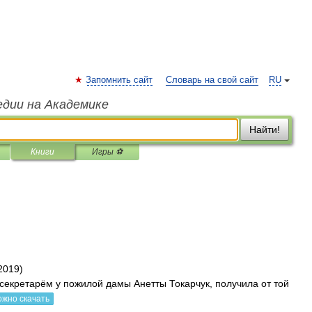
Запомнить сайт
Словарь на свой сайт
RU
едии на Академике
Найти!
Книги
Игры ⚽
2019)
екретарём у пожилой дамы Анетты Токарчук, получила от той
ожно скачать