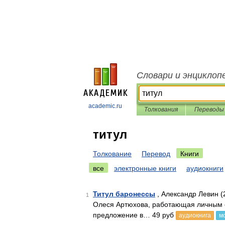
Словари и энциклоп
academic.ru
Толкования
Переводы
титул
Толкование
Перевод
Книги
все
электронные книги
аудиокниги
Титул баронессы
, Александр Левин (
1
Олеся Артюхова, работающая личным с
предложение в… 49 руб
аудиокнига
м