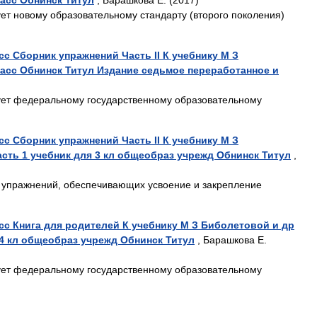
ласс Обнинск Титул
, Барашкова Е. (2017)
ет новому образовательному стандарту (второго поколения)
сс Сборник упражнений Часть II К учебнику М З
ласс Обнинск Титул Издание седьмое переработанное и
ует федеральному государственному образовательному
сс Сборник упражнений Часть II К учебнику М З
асть 1 учебник для 3 кл общеобраз учрежд Обнинск Титул
,
 упражнений, обеспечивающих усвоение и закрепление
сс Книга для родителей К учебнику М З Биболетовой и др
я 4 кл общеобраз учрежд Обнинск Титул
, Барашкова Е.
ует федеральному государственному образовательному