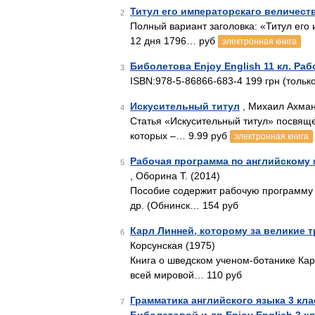
Титул его императорскаго величест
2
Полный вариант заголовка: «Титул его 
12 дня 1796… руб
электронная книга
Биболетова Enjoy English 11 кл. Раб
3
ISBN:978-5-86866-683-4 199 грн (тольк
Искусительный титул
, Михаил Ахма
4
Статья «Искусительный титул» посвящ
которых –… 9.99 руб
электронная книга
Рабочая программа по английскому 
5
, Оборина Т. (2014)
Пособие содержит рабочую программу п
др. (Обнинск… 154 руб
Карл Линней, которому за великие 
6
Корсунская (1975)
Книга о шведском ученом-ботанике Кар
всей мировой… 110 руб
Грамматика английского языка 3 кла
7