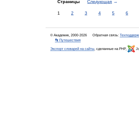
Страницы
Следующая
→
1
2
3
4
5
6
© Академик, 2000-2026
Обратная связь:
Техподдерж
👣 Путешествия
Экспорт словарей на сайты
, сделанные на PHP,
Jo