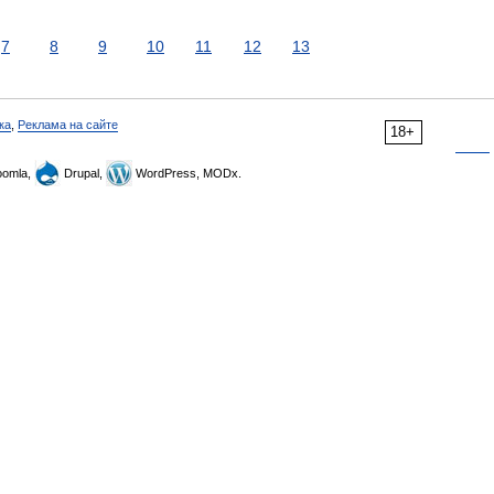
7
8
9
10
11
12
13
ка
,
Реклама на сайте
18+
omla,
Drupal,
WordPress, MODx.