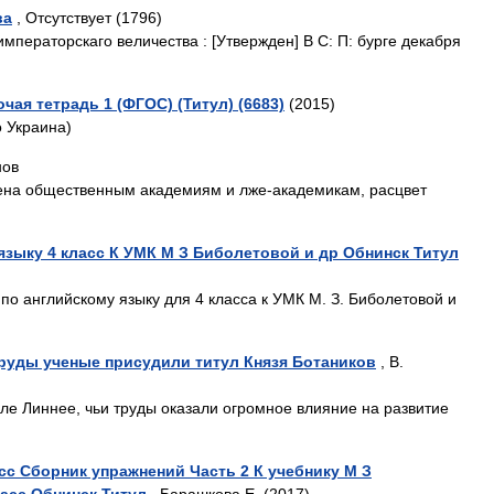
ва
, Отсутствует (1796)
императорскаго величества : [Утвержден] В С: П: бурге декабря
очая тетрадь 1 (ФГОС) (Титул) (6683)
(2015)
о Украина)
нов
ена общественным академиям и лже-академикам, расцвет
языку 4 класс К УМК М З Биболетовой и др Обнинск Титул
о английскому языку для 4 класса к УМК М. З. Биболетовой и
труды ученые присудили титул Князя Ботаников
, В.
ле Линнее, чьи труды оказали огромное влияние на развитие
сс Сборник упражнений Часть 2 К учебнику М З