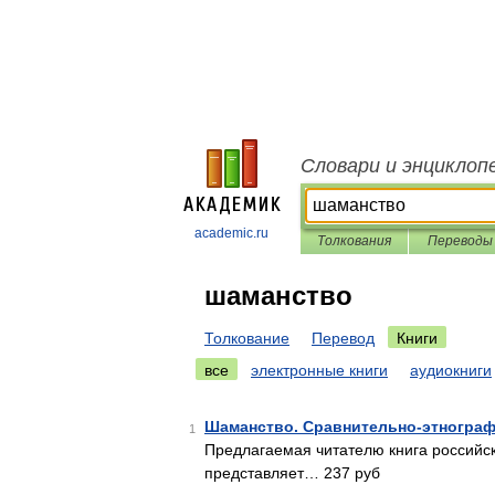
Словари и энциклоп
academic.ru
Толкования
Переводы
шаманство
Толкование
Перевод
Книги
все
электронные книги
аудиокниги
Шаманство. Сравнительно-этнограф
1
Предлагаемая читателю книга российск
представляет… 237 руб