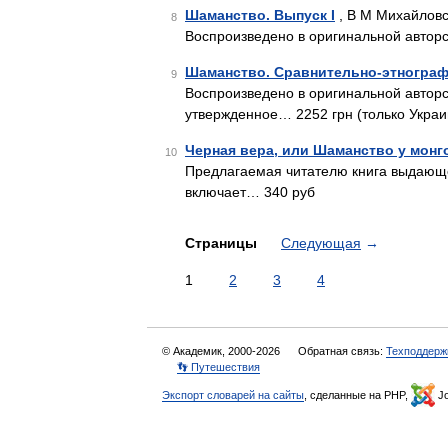
Шаманство. Выпуск I
, В М Михайловс
8
Воспроизведено в оригинальной авторс
Шаманство. Сравнительно-этнографи
9
Воспроизведено в оригинальной автор
утвержденное… 2252 грн (только Украи
Черная вера, или Шаманство у монг
10
Предлагаемая читателю книга выдающе
включает… 340 руб
Страницы
Следующая
→
1
2
3
4
© Академик, 2000-2026
Обратная связь:
Техподдерж
👣 Путешествия
Экспорт словарей на сайты
, сделанные на PHP,
Jo