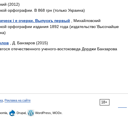
кий (2012)
кой орфографии. В 868 грн (только Украина)
ческ i е очерки. Выпускъ первый
, Михайловский
ской орфографии издания 1892 года (издательство`Высочайше
на)
олов
, Д. Банзаров (2015)
гося отечественного ученого-востоковеда Дорджи Банзарова
ка
,
Реклама на сайте
18+
omla,
Drupal,
WordPress, MODx.