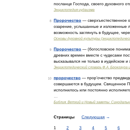
посланце Господа, своего духовного от
Энциклопедия иудаизма
Пророчество
— сверхъестественное о
8
озарение, услышанные и изложенные л
возможность заглянуть в будущее, чер
Основы духовной культуры (энциклопедическ
Пророчество
— (богословское пониман
9
древних времен вместе с чудесами пос
высказывался не только в иудейском и
Энциклопедический словарь Ф.А. Брокгауза 
пророчество
— прор’очество предвиде
10
совершаются в будущем. Священное Пи
исполнилось или постоянно исполняется
…
Библия. Ветхий и Новый заветы. Синодальн
Страницы
Следующая
→
1
2
3
4
5
6