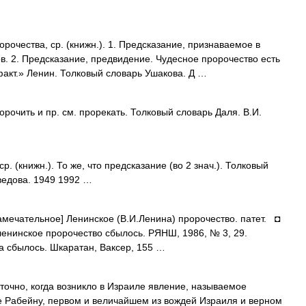
ества, ср. (книжн.). 1. Предсказание, признаваемое в
в. 2. Предсказание, предвидение. Чудесное пророчество есть
факт.» Ленин. Толковый словарь Ушакова. Д …
чить и пр. см. прорекать. Толковый словарь Даля. В.И.
 (книжн.). То же, что предсказание (во 2 знач.). Толковый
ведова. 1949 1992 …
амечательное] Ленинское (В.И.Ленина) пророчество. патет. ◘
ленинское пророчество сбылось. РЯНШ, 1986, № 3, 29.
а сбылось. Шкаратан, Ваксер, 155 …
очно, когда возникло в Израиле явление, называемое
е Рабейну, первом и величайшем из вождей Израиля и верном