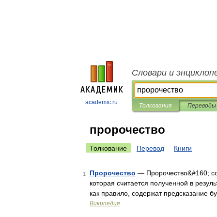
Словари и энциклоп
academic.ru
Толкования
Переводы
пророчество
Толкование
Перевод
Книги
Пророчество
— Пророчество&#160; с
1
которая считается полученной в резуль
как правило, содержат предсказание б
Википедия