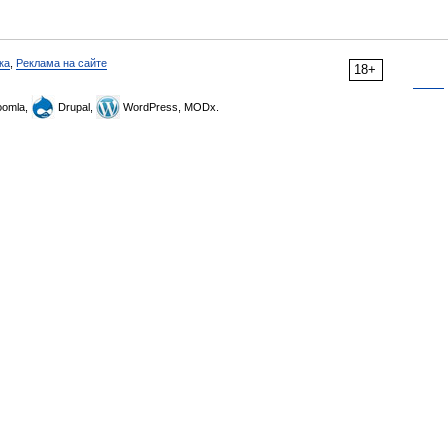
ка
,
Реклама на сайте
18+
omla,
Drupal,
WordPress, MODx.