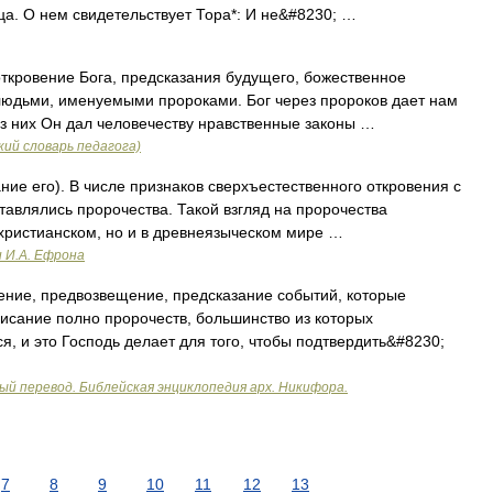
ца. О нем свидетельствует Тора*: И не&#8230; …
ткровение Бога, предсказания будущего, божественное
юдьми, именуемыми пророками. Бог через пророков дает нам
ез них Он дал человечеству нравственные законы …
ий словарь педагога)
ие его). В числе признаков сверхъестественного откровения с
тавлялись пророчества. Такой взгляд на пророчества
 христианском, но и в древнеязыческом мире …
и И.А. Ефрона
ние, предвозвещение, предсказание событий, которые
сание полно пророчеств, большинство из которых
, и это Господь делает для того, чтобы подтвердить&#8230;
ый перевод. Библейская энциклопедия арх. Никифора.
7
8
9
10
11
12
13