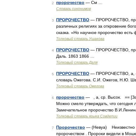
пророчество
— См …
2
Словарь синонимов
ПРОРОЧЕСТВО
— ПРОРОЧЕСТВО, пророч
3
различных религиях за откровение бого
сказка. «Но научное пророчество есть 
Толковый словарь Ушакова
ПРОРОЧЕСТВО
— ПРОРОЧЕСТВО, проро
4
Даль. 1863 1866 …
Толковый словарь Даля
ПРОРОЧЕСТВО
— ПРОРОЧЕСТВО, а, ср.
5
словарь Ожегова. С.И. Ожегов, Н.Ю. Ш
Толковый словарь Ожегова
пророчество
— , а, ср. Высок. == [З
6
Можно смело утверждать, что сегодня 
Замечательное пророчество В.И.Ленин
Толковый словарь языка Совдепии
Пророчество
— (Невуа) Неизвестно т
7
пророчеством . Пророки видели в Мош