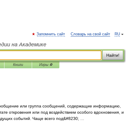
Запомнить сайт
Словарь на свой сайт
RU
едии на Академике
Найти!
Книги
Игры ⚽
ообщение или группа сообщений, содержащие информацию,
тате откровения или под воздействием особого вдохновения, и
удущих событий. Чаще всего под&#8230; …