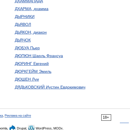
ДХАММАПАДА
ДХАРМА, дхамма
ДЫРНИКИ
ДЬЯВОЛ
ДЬЯКОН, диакон
ДЬЯЧОК
ДЮБУА Пьер
ДЮПЮН Шарль Франсуа
ДЮРИНГ Евгений
ДЮРКГЕЙМ Эмиль
ДЮШЕН Луи
ДЯДЬКОВСКИЙ Иустин Евдокимович
ка
,
Реклама на сайте
18+
omla,
Drupal,
WordPress, MODx.